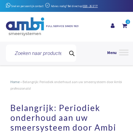
Snel en persoonlijk contact
Advies nodig? Bel direct op
0320 - 26 17 77
0
Toggle 
Producten
zoeken
Home
»
Belangrijk: Periodiek onderhoud aan uw smeersysteem door Ambi
professionals!
BELANGRIJK:
Belangrijk: Periodiek
PERIODIEK
ONDERHOUD
onderhoud aan uw
AAN
smeersysteem door Ambi
UW
SMEERSYSTEEM