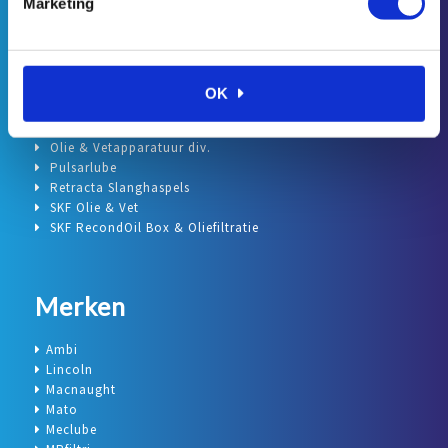
Marketing
Categorieën
Accessoires, leiding en koppelingen smeersystemen
OK
Lincoln Centrale Smering
Lincoln Olie & Vetapparatuur
Olie & Vetapparatuur div.
Pulsarlube
Retracta Slanghaspels
SKF Olie & Vet
SKF RecondOil Box & Oliefiltratie
Merken
Ambi
Lincoln
Macnaught
Mato
Meclube