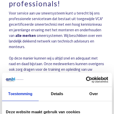
professionals!
DOOR
AMBI
Voor service aan uw smeersysteem kunt u terecht bij ons
PROFESSIONALS!
professionele serviceteam dat bestaat uit toegewijde VCA*
gecertificeerde smeertechnici met een hoog kennisniveau
en jarenlange ervaring met het monteren en onderhouden
van
alle merken
smeersystemen. Wij beschikken over een
landelijk dekkend netwerk van technisch adviseurs en
monteurs.
Op deze manier kunnen wij u altijd snel en adequaat met
raad en daad bijstaan. Onze medewerkers kunnen overigens
ook zorg dragen voor de training en opleiding van uw
medewerkers. Dit kunnen gebruikerstrainingen voor nieuwe
smeersystemen zijn of technische trainingen voor uw
onderhoudspersoneel. Veel van onze klanten hebben
inmiddels bij Ambi Smeersystemen een onderhoudscontract
Toestemming
Details
Over
afgesloten. Bij deze bedrijven worden de bestaande
systemen regelmatig nauwkeurig gecontroleerd.
Deze website maakt gebruik van cookies