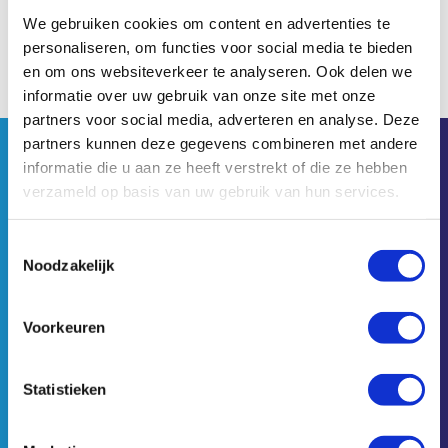
We gebruiken cookies om content en advertenties te
personaliseren, om functies voor social media te bieden
en om ons websiteverkeer te analyseren. Ook delen we
informatie over uw gebruik van onze site met onze
partners voor social media, adverteren en analyse. Deze
partners kunnen deze gegevens combineren met andere
informatie die u aan ze heeft verstrekt of die ze hebben
verzameld op basis van uw gebruik van hun services.
Toestemmingsselectie
kolkweg 63
Noodzakelijk
8243 PN Lelystad
0320 - 26 17 77
Voorkeuren
ambi@ambismeersystemen.nl
Statistieken
KvK: 39053597
BTW Nummer: NL801198458B01