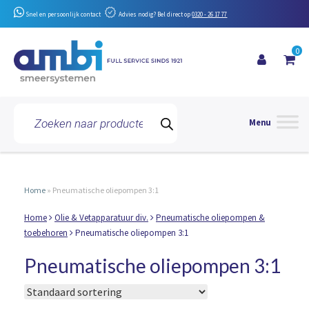
Snel en persoonlijk contact
Advies nodig? Bel direct op
0320 - 26 17 77
0
Toggle 
Producten
zoeken
Home
»
Pneumatische oliepompen 3:1
Home
Olie & Vetapparatuur div.
Pneumatische oliepompen &
toebehoren
Pneumatische oliepompen 3:1
Pneumatische oliepompen 3:1