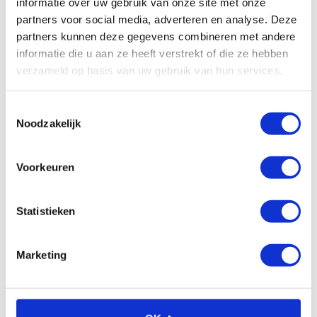
informatie over uw gebruik van onze site met onze
partners voor social media, adverteren en analyse. Deze
partners kunnen deze gegevens combineren met andere
informatie die u aan ze heeft verstrekt of die ze hebben
verzameld op basis van uw gebruik van hun services.
Pneumatische vulpomp
Pneumatische vulpomp,
voor 10-25 kg vat
voor 1.000 ltr tank
Toestemmingsselectie
€
556,80
€
607,50
Excl. btw
Excl. btw
Noodzakelijk
In winkelwagen
In winkelwagen
Voorkeuren
Statistieken
Marketing