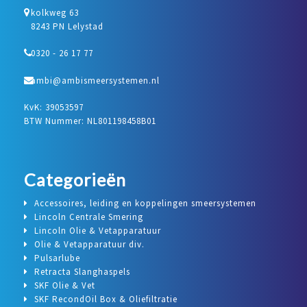
kolkweg 63
8243 PN Lelystad
0320 - 26 17 77
ambi@ambismeersystemen.nl
KvK: 39053597
BTW Nummer: NL801198458B01
Categorieën
Accessoires, leiding en koppelingen smeersystemen
Lincoln Centrale Smering
Lincoln Olie & Vetapparatuur
Olie & Vetapparatuur div.
Pulsarlube
Retracta Slanghaspels
SKF Olie & Vet
SKF RecondOil Box & Oliefiltratie