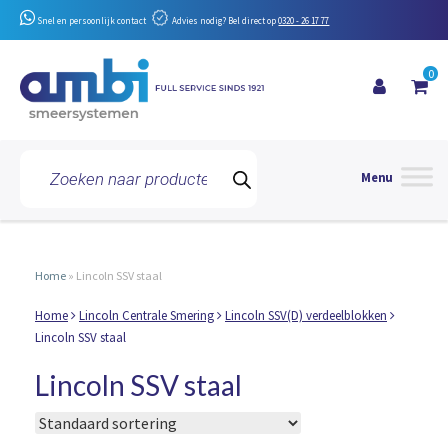
Snel en persoonlijk contact
Advies nodig? Bel direct op
0320 - 26 17 77
0
Toggle 
Producten
zoeken
Home
»
Lincoln SSV staal
Home
Lincoln Centrale Smering
Lincoln SSV(D) verdeelblokken
Lincoln SSV staal
Lincoln SSV staal