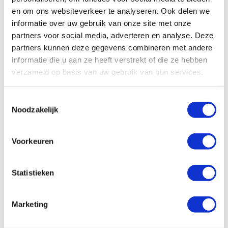
uitgangen staal
uitgangen staal
en om ons websiteverkeer te analyseren. Ook delen we
€
425,84
€
193,57
Excl. btw
Excl. btw
informatie over uw gebruik van onze site met onze
partners voor social media, adverteren en analyse. Deze
In winkelwagen
In winkelwagen
partners kunnen deze gegevens combineren met andere
informatie die u aan ze heeft verstrekt of die ze hebben
verzameld op basis van uw gebruik van hun services.
Toestemmingsselectie
Noodzakelijk
Voorkeuren
Statistieken
Lincoln SSV verdeler 8
uitgangen staal
Marketing
€
222,61
Excl. btw