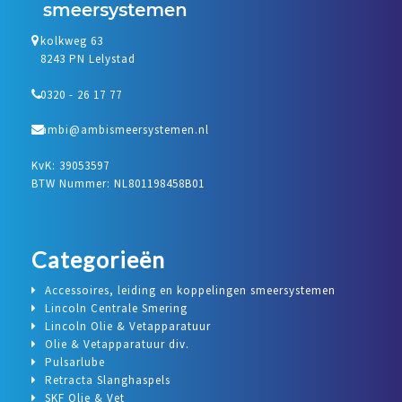
kolkweg 63
8243 PN Lelystad
0320 - 26 17 77
ambi@ambismeersystemen.nl
KvK: 39053597
BTW Nummer: NL801198458B01
Categorieën
Accessoires, leiding en koppelingen smeersystemen
Lincoln Centrale Smering
Lincoln Olie & Vetapparatuur
Olie & Vetapparatuur div.
Pulsarlube
Retracta Slanghaspels
SKF Olie & Vet