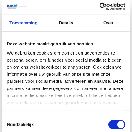
incl bajonetstekker
incl bajonetstekker
€
882,88
€
795,77
Excl. btw
Excl. btw
Toestemming
Details
Over
In winkelwagen
In winkelwagen
Deze website maakt gebruik van cookies
We gebruiken cookies om content en advertenties te
personaliseren, om functies voor social media te bieden
en om ons websiteverkeer te analyseren. Ook delen we
informatie over uw gebruik van onze site met onze
partners voor social media, adverteren en analyse. Deze
partners kunnen deze gegevens combineren met andere
informatie die u aan ze heeft verstrekt of die ze hebben
Lincoln SSV verdeler 8
SSV verdeler 6 uigangen
uitgangen staal + sensor
staal + sensor
verzameld op basis van uw gebruik van hun services.
€
809,76
€
780,71
Excl. btw
Excl. btw
Toestemmingsselectie
Noodzakelijk
In winkelwagen
In winkelwagen