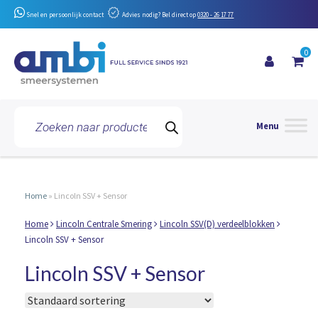
Snel en persoonlijk contact
Advies nodig? Bel direct op
0320 - 26 17 77
0
Toggle 
Producten
zoeken
Home
»
Lincoln SSV + Sensor
Home
Lincoln Centrale Smering
Lincoln SSV(D) verdeelblokken
Lincoln SSV + Sensor
Lincoln SSV + Sensor