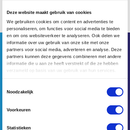
Filter op merk
Deze website maakt gebruik van cookies
We gebruiken cookies om content en advertenties te
SKF
personaliseren, om functies voor social media te bieden
en om ons websiteverkeer te analyseren. Ook delen we
informatie over uw gebruik van onze site met onze
partners voor social media, adverteren en analyse. Deze
partners kunnen deze gegevens combineren met andere
informatie die u aan ze heeft verstrekt of die ze hebben
verzameld op basis van uw gebruik van hun services.
kolkweg 63
8243 PN Lelystad
Toestemmingsselectie
0320 - 26 17 77
Noodzakelijk
ambi@ambismeersystemen.nl
Voorkeuren
KvK: 39053597
BTW Nummer: NL801198458B01
Statistieken