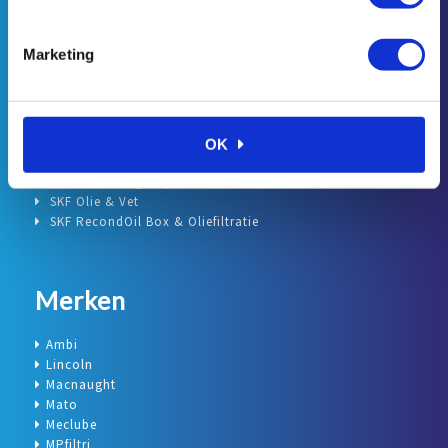
Categorieën
Marketing
Accessoires, leiding en koppelingen smeersystemen
Lincoln Centrale Smering
Lincoln Olie & Vetapparatuur
Olie & Vetapparatuur div.
OK
Pulsarlube
Retracta Slanghaspels
SKF Olie & Vet
SKF RecondOil Box & Oliefiltratie
Merken
Ambi
Lincoln
Macnaught
Mato
Meclube
MPfiltri