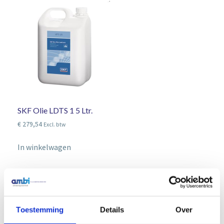
SKF Olie LDTS 1 5 Ltr.
€
279,54
Excl. btw
In winkelwagen
Productcategorieën
Toestemming
Details
Over
SKF Olie LDTS 1 Dry Film Olie