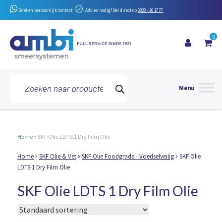
Snel en persoonlijk contact
Advies nodig? Bel direct op
0320 - 26 17 77
0
Toggle 
Producten
zoeken
Home
»
SKF Olie LDTS 1 Dry Film Olie
Home
SKF Olie & Vet
SKF Olie Foodgrade - Voedselveilig
SKF Olie
LDTS 1 Dry Film Olie
SKF Olie LDTS 1 Dry Film Olie