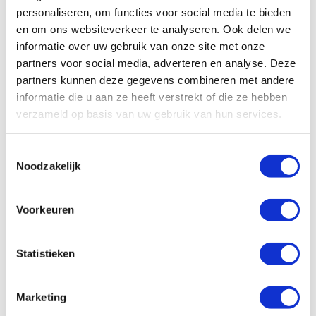
Bestel nu de Retracta
personaliseren, om functies voor social media te bieden
Slanghaspels bij Ambi
en om ons websiteverkeer te analyseren. Ook delen we
Smeersystemen:
informatie over uw gebruik van onze site met onze
partners voor social media, adverteren en analyse. Deze
partners kunnen deze gegevens combineren met andere
informatie die u aan ze heeft verstrekt of die ze hebben
verzameld op basis van uw gebruik van hun services.
Toestemmingsselectie
Noodzakelijk
Download hier de brochures voor het complete Retracta
Slang haspel productassortiment
Voorkeuren
Retracta Catalogus
Statistieken
Marketing