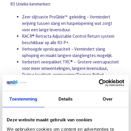
R3 Unieke kenmerken:
Zeer slijtvaste ProGlide™ geleiding – Vermindert
wrijving tussen slang en haspelopening wat zorgt
voor een lange levensduur.
RACR® Retracta Adjustable Control Return system
beschikbaar op alle R3-P+.
Verhoogde oprolcapaciteit – Vermindert slang
ophoping en maakt langere slanglengtes mogelijk.
Verbetert veerpakket TRC® – Grotere veercapaciteit
voor meer omwentelingen, langere levensduur,
Duitse kwaliteit engineering (Texture Rolled
Carbon®).
Bredere montagebeugel – Stevig en stabiele montage
van de haspel.
Toestemming
Details
Over
Overspeed bescherming veer – Voorkomt schade aan
het veerpakket.
Volledig servicebaar – Onderdelen sets leverbaar en
10 jaar garantie op onderdelen
Deze website maakt gebruik van cookies
We gebruiken cookies om content en advertenties te