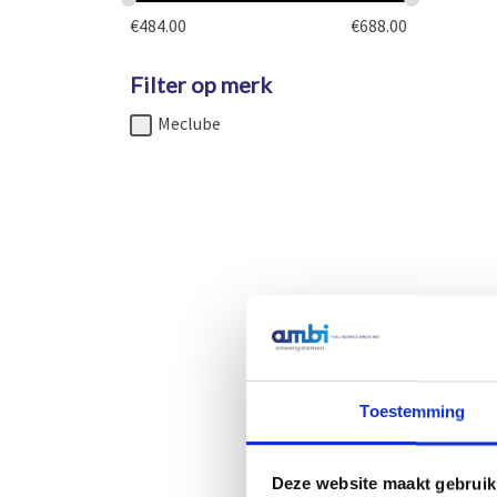
€
484.00
€
688.00
Filter op merk
Meclube
Pneumat
8:1 voor 
Toestemming
€
492,00
E
In wink
Deze website maakt gebruik