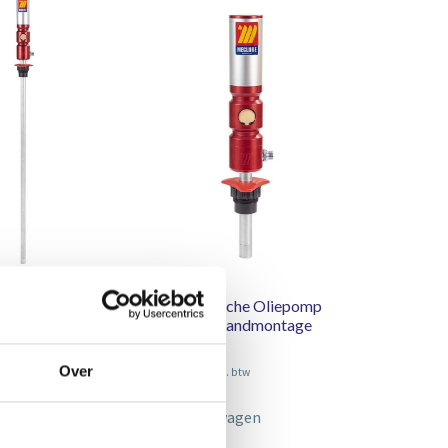
sche oliepomp
Pneumatische Oliepomp
vaten 750-1000
8:1 voor wandmontage
Over
€
484,00
l. btw
Excl. btw
lwagen
In winkelwagen