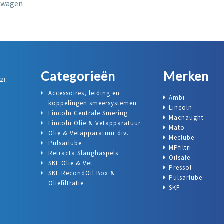
elwagen
Categorieën
Merken
Accessoires, leiding en
Ambi
koppelingen smeersystemen
Lincoln
Lincoln Centrale Smering
Macnaught
Lincoln Olie & Vetapparatuur
Mato
Olie & Vetapparatuur div.
Meclube
Pulsarlube
MPfiltri
Retracta Slanghaspels
Oilsafe
SKF Olie & Vet
Pressol
SKF RecondOil Box &
Pulsarlube
Oliefiltratie
SKF