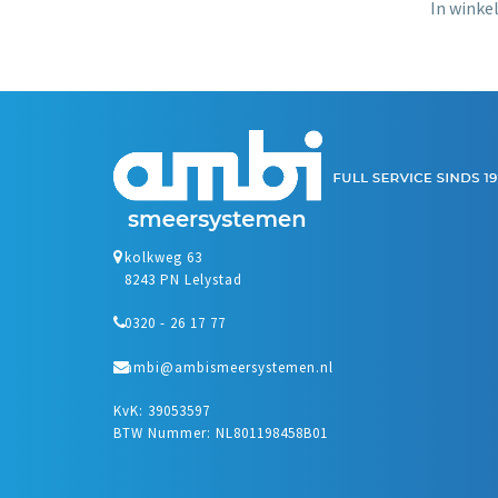
In wink
kolkweg 63
8243 PN Lelystad
0320 - 26 17 77
ambi@ambismeersystemen.nl
KvK: 39053597
BTW Nummer: NL801198458B01