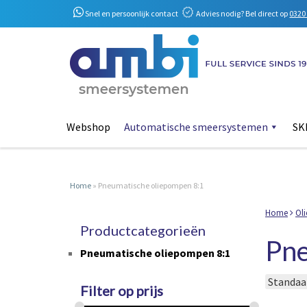
Snel en persoonlijk contact
Advies nodig? Bel direct op
0320 
Webshop
Automatische smeersystemen
SKF
Home
»
Pneumatische oliepompen 8:1
Home
Oli
Productcategorieën
Pne
Pneumatische oliepompen 8:1
Filter op prijs