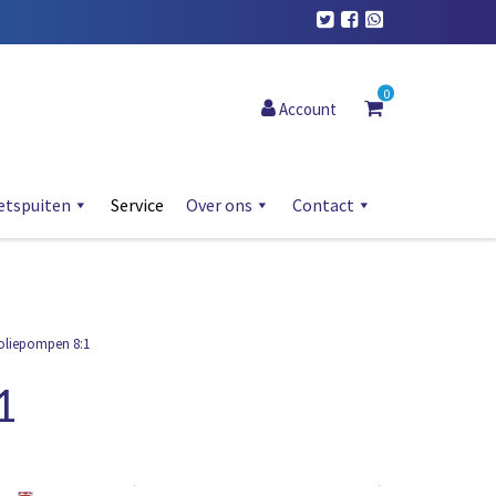
0
Account
etspuiten
Service
Over ons
Contact
oliepompen 8:1
1