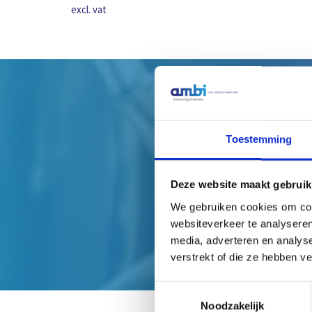
excl. vat
H
Toestemming
Deze website maakt gebruik
We gebruiken cookies om cont
websiteverkeer te analyseren
media, adverteren en analys
verstrekt of die ze hebben v
Toestemmingsselectie
Noodzakelijk