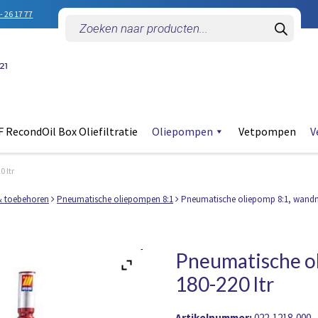
- 26 17 77
Producten
zoeken
 RecondOil Box Oliefiltratie
Oliepompen
Vetpompen
V
 ltr
& toebehoren
Pneumatische oliepompen 8:1
Pneumatische oliepomp 8:1, wandmo
Pneumatische o
180-220 ltr
Artikelnummer:
022-1218-000