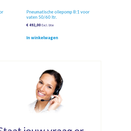
or
Pneumatische oliepomp 8:1 voor
vaten 50/60 ltr.
€
492,00
Excl. btw
In winkelwagen
Staat jouw vraag er