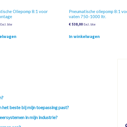
tische Oliepomp 8:1 voor
Pneumatische oliepomp 8:1 vo
ntage
vaten 750-1000 ltr.
€
538,00
Excl. btw
Excl. btw
kelwagen
In winkelwagen
n?
 het beste bij mijn toepassing past?
eersystemen in mijn industrie?