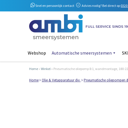
Snel en persoonlijk contact
Advies nodig? Bel direct op
0320 
Webshop
Automatische smeersystemen
SKF
Home
»
Winkel
»
Pneumatische oliepomp 8:1, wandmontage, 180-220
Home
Olie & Vetapparatuur div.
Pneumatische oliepompen 