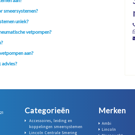
temen aan?
oor smeersystemen?
stemen uniek?
n pneumatische vetpompen?
n?
n vetpompen aan?
 advies?
Categorieën
Merken
Accessoires, leiding en
Ambi
koppelingen smeersystemen
Lincoln
Lincoln Centrale Smering