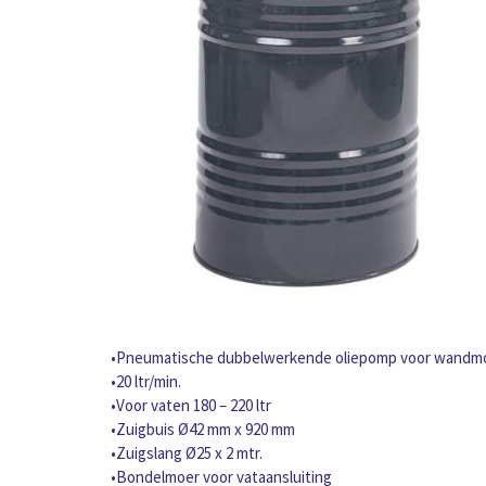
•Pneumatische dubbelwerkende oliepomp voor wandmon
•20 ltr/min.
•Voor vaten 180 – 220 ltr
•Zuigbuis Ø42 mm x 920 mm
•Zuigslang Ø25 x 2 mtr.
•Bondelmoer voor vataansluiting