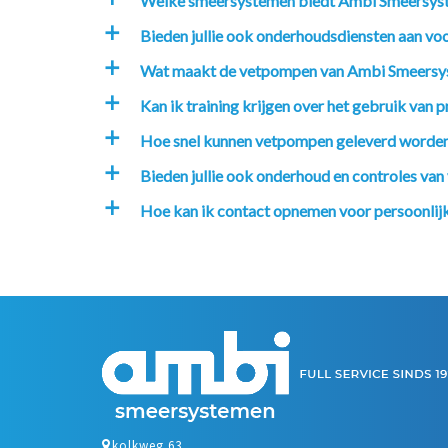
Welke smeersystemen biedt Ambi Smeersys
Bieden jullie ook onderhoudsdiensten aan v
a
Wat maakt de vetpompen van Ambi Smeersy
a
Kan ik training krijgen over het gebruik va
a
Hoe snel kunnen vetpompen geleverd worde
a
Bieden jullie ook onderhoud en controles va
a
Hoe kan ik contact opnemen voor persoonlijk
a
kolkweg 63