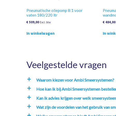
Pneumatische oliepomp 8:1 voor
Pneuma
vaten 180/220 ltr
wandmo
€
509,00
€
484,00
Excl. btw
In winkelwagen
In win
Veelgestelde vragen
Waarom kiezen voor Ambi Smeersystemen?
a
Hoe kan ik bij Ambi Smeersystemen bestelle
a
Kan ik advies krijgen over welk smeersysteem
a
Wat zijn de voordelen van het gebruik van sm
a
a