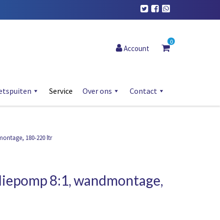
0
Account
etspuiten
Service
Over ons
Contact
ntage, 180-220 ltr
liepomp 8:1, wandmontage,