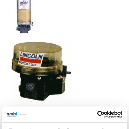
In combinatie met de
Lincoln SSV(D) progressieve
vetverdelers
zijn de mogelijkheden voor centrale smering
zeer uitgebreid.