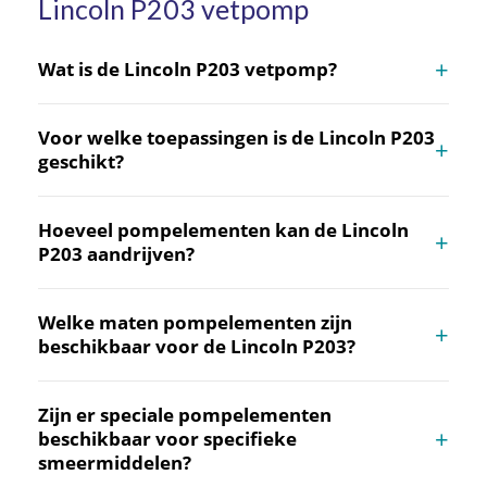
Lincoln P203 vetpomp
Wat is de Lincoln P203 vetpomp?
De Lincoln P203 is een centrale vetpomp die veel
gebruikt wordt voor lichte tot middelzware
Voor welke toepassingen is de Lincoln P203
toepassingen, zoals bij shovels, kranen en
geschikt?
vrachtwagens.
De Lincoln P203 is geschikt voor centrale
smeringssystemen in de grondverzet, transport en
Hoeveel pompelementen kan de Lincoln
landbouw, waar het gebruik van
vetpompen
vereist
P203 aandrijven?
is.
De Lincoln P203 kan tot maximaal drie
pompelementen aandrijven en kan worden uitgerust
Welke maten pompelementen zijn
met verschillende groottes reservoirs van 2, 4, 8 of 15
beschikbaar voor de Lincoln P203?
kg.
Beschikbare maten voor de pompelementen zijn K5
(2,0 ccm/min), K6 (2,8 ccm/min), K7 (4,0 ccm/min) en
Zijn er speciale pompelementen
KR (015-3 ccm/min, instelbaar).
beschikbaar voor specifieke
smeermiddelen?