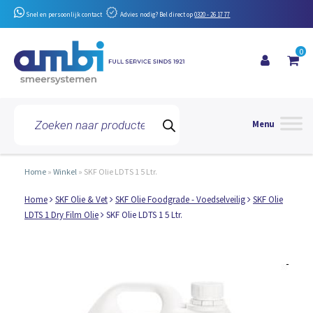
Snel en persoonlijk contact
Advies nodig? Bel direct op
0320 - 26 17 77
0
Toggle 
Producten
zoeken
Home
»
Winkel
»
SKF Olie LDTS 1 5 Ltr.
Home
SKF Olie & Vet
SKF Olie Foodgrade - Voedselveilig
SKF Olie
LDTS 1 Dry Film Olie
SKF Olie LDTS 1 5 Ltr.