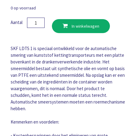
0 op voorraad
SKF
Aantal
In winkelwagen
Olie
LDTS
1
5
SKF LDTS 1 is speciaal ontwikkeld voor de automatische
Ltr.
smering van kunststof kettingtransporteurs met een platte
aantal
bovenkant in de drankenverwerkende industrie. Het
smeermiddel bestaat uit synthetische olie en vormt op basis
van PTFE een uitstekend smeermiddel. Na opslag kan er een
scheiding van de ingrediënten in de container worden
waargenomen, dit is normaal. Door het product te
schudden, komt het in een normale status terecht.
Automatische smeersystemen moeten een roermechanisme
hebben.
Kenmerken en voordelen:
• Kostenbesparingen door het elimineren van grote