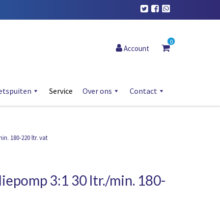
0
Account
etspuiten
Service
Over ons
Contact
n. 180-220 ltr. vat
epomp 3:1 30 ltr./min. 180-