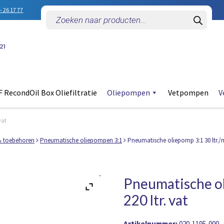
- 26 17 77
Producten
zoeken
 RecondOil Box Oliefiltratie
Oliepompen
Vetpompen
V
vat
& toebehoren
Pneumatische oliepompen 3:1
Pneumatische oliepomp 3:1 30 ltr./mi
Pneumatische oli
220 ltr. vat
Artikelnummer:
020-1195-000