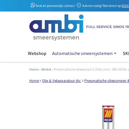
Snel en persoonlijk contact
Advies nodig? Bel direct op
0320 
Webshop
Automatische smeersystemen
SKF
Home
»
Winkel
»
Pneumatische oliepomp 3:1 30 ltr./min. 180-220 ltr. 
Home
Olie & Vetapparatuur div.
Pneumatische oliepompen 