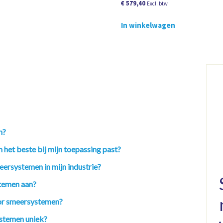
€
579,40
Excl. btw
In winkelwagen
n?
 het beste bij mijn toepassing past?
eersystemen in mijn industrie?
temen aan?
oor smeersystemen?
stemen uniek?