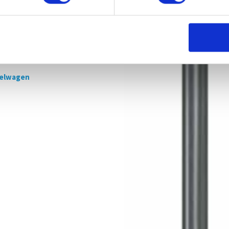
ische oliepomp 3:1 30
n. wandmontage
Excl. btw
kelwagen