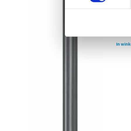
Pneumat
ltr./mi
€
383,00
In win