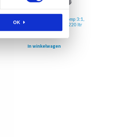
Pneumatische oliepomp 3:1,
OK
wandmontage, 180-220 ltr
€
523,00
Excl. btw
In winkelwagen