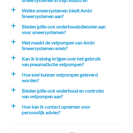
smeersystemen in mijn industrie?
Welke smeersystemen biedt Ambi
a
Smeersystemen aan?
Bieden jullie ook onderhoudsdiensten aan
a
voor smeersystemen?
Wat maakt de vetpompen van Ambi
a
Smeersystemen uniek?
Kan ik training krijgen over het gebruik
a
van pneumatische vetpompen?
Hoe snel kunnen vetpompen geleverd
a
worden?
Bieden jullie ook onderhoud en controles
a
van vetpompen aan?
Hoe kan ik contact opnemen voor
a
persoonlijk advies?