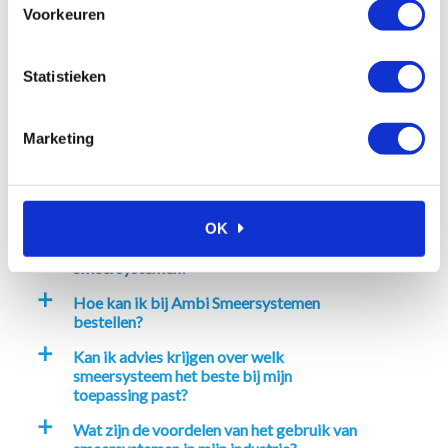
doseerpistool
doseerpistool
Voorkeuren
€
865,90
€
972,70
Excl. btw
Excl. btw
Statistieken
In winkelwagen
In winkelwagen
Marketing
Veelgestelde vragen
OK
Waarom kiezen voor Ambi
a
Smeersystemen?
Hoe kan ik bij Ambi Smeersystemen
a
bestellen?
Kan ik advies krijgen over welk
a
smeersysteem het beste bij mijn
toepassing past?
Wat zijn de voordelen van het gebruik van
a