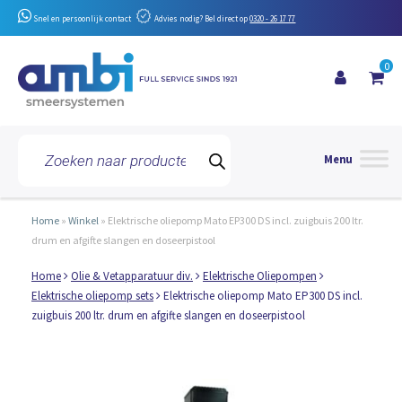
Snel en persoonlijk contact
Advies nodig? Bel direct op
0320 - 26 17 77
0
Toggle 
Producten
zoeken
Home
»
Winkel
»
Elektrische oliepomp Mato EP300 DS incl. zuigbuis 200 ltr.
drum en afgifte slangen en doseerpistool
Home
Olie & Vetapparatuur div.
Elektrische Oliepompen
Elektrische oliepomp sets
Elektrische oliepomp Mato EP300 DS incl.
zuigbuis 200 ltr. drum en afgifte slangen en doseerpistool