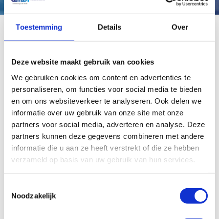
Toestemming
Details
Over
Gerelateerde producten
Deze website maakt gebruik van cookies
We gebruiken cookies om content en advertenties te
personaliseren, om functies voor social media te bieden
en om ons websiteverkeer te analyseren. Ook delen we
informatie over uw gebruik van onze site met onze
partners voor social media, adverteren en analyse. Deze
partners kunnen deze gegevens combineren met andere
informatie die u aan ze heeft verstrekt of die ze hebben
verzameld op basis van uw gebruik van hun services.
Toestemmingsselectie
Noodzakelijk
Elektrische oliepomp Mato
Elektrische oliepomp Mato
EP100 incl. zuigbuis 200 ltr.
EP300 incl. zuigbuis 200 ltr.
drum en afgifte slangen en
drum en afgifte slangen en