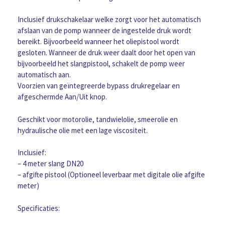
zuigbuis
200
Inclusief drukschakelaar welke zorgt voor het automatisch
ltr.
afslaan van de pomp wanneer de ingestelde druk wordt
drum
bereikt. Bijvoorbeeld wanneer het oliepistool wordt
en
gesloten. Wanneer de druk weer daalt door het open van
afgifte
bijvoorbeeld het slangpistool, schakelt de pomp weer
slangen
automatisch aan.
en
Voorzien van geïntegreerde bypass drukregelaar en
doseerpistool
afgeschermde Aan/Uit knop.
aantal
Geschikt voor motorolie, tandwielolie, smeerolie en
hydraulische olie met een lage viscositeit.
Inclusief:
– 4 meter slang DN20
– afgifte pistool (Optioneel leverbaar met digitale olie afgifte
meter)
Specificaties: