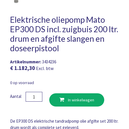
Elektrische oliepomp Mato
EP300 DS incl. zuigbuis 200 ltr.
drum en afgifte slangen en
doseerpistool
Artikelnummer:
3434236
€
1.182,30
Excl. btw
0 op voorraad
Elektrische
Aantal
In winkelwagen
oliepomp
Mato
EP300
DS
De EP300 DS elektrische tandradpomp olie afgifte set 200 ltr.
incl.
drum wordt als complete set geleverd.