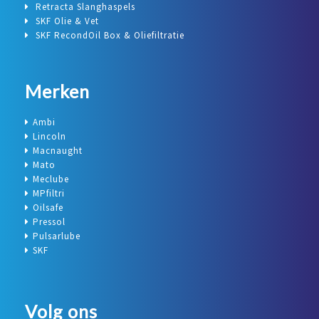
Retracta Slanghaspels
SKF Olie & Vet
SKF RecondOil Box & Oliefiltratie
Merken
Ambi
Lincoln
Macnaught
Mato
Meclube
MPfiltri
Oilsafe
Pressol
Pulsarlube
SKF
Volg ons