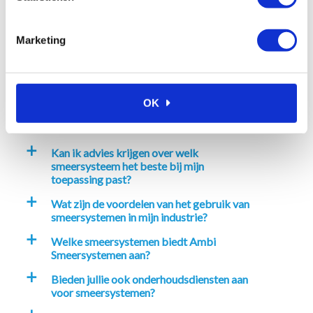
Veelgestelde vragen
Marketing
Waarom kiezen voor Ambi
a
Smeersystemen?
OK
Hoe kan ik bij Ambi Smeersystemen
a
bestellen?
Kan ik advies krijgen over welk
a
smeersysteem het beste bij mijn
toepassing past?
Wat zijn de voordelen van het gebruik van
a
smeersystemen in mijn industrie?
Welke smeersystemen biedt Ambi
a
Smeersystemen aan?
Bieden jullie ook onderhoudsdiensten aan
a
voor smeersystemen?