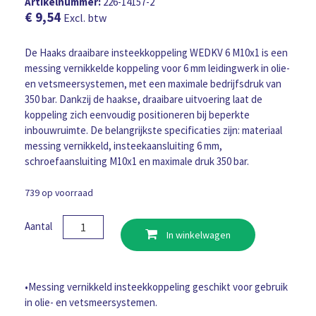
Artikelnummer:
226-14157-2
€
9,54
Excl. btw
De Haaks draaibare insteekkoppeling WEDKV 6 M10x1 is een
messing vernikkelde koppeling voor 6 mm leidingwerk in olie-
en vetsmeersystemen, met een maximale bedrijfsdruk van
350 bar. Dankzij de haakse, draaibare uitvoering laat de
koppeling zich eenvoudig positioneren bij beperkte
inbouwruimte. De belangrijkste specificaties zijn: materiaal
messing vernikkeld, insteekaansluiting 6 mm,
schroefaansluiting M10x1 en maximale druk 350 bar.
739 op voorraad
Haaks
Aantal
In winkelwagen
draaibare
insteekkoppeling
WEDKV
6
•Messing vernikkeld insteekkoppeling geschikt voor gebruik
M10x1
in olie- en vetsmeersystemen.
aantal