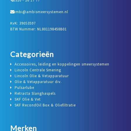
0320 - 26 17 77
ambi@ambismeersystemen.nl
KvK: 39053597
BTW Nummer: NL801198458B01
Categorieën
Accessoires, leiding en koppelingen smeersystemen
Lincoln Centrale Smering
Lincoln Olie & Vetapparatuur
Olie & Vetapparatuur div.
Pulsarlube
Retracta Slanghaspels
SKF Olie & Vet
SKF RecondOil Box & Oliefiltratie
Merken