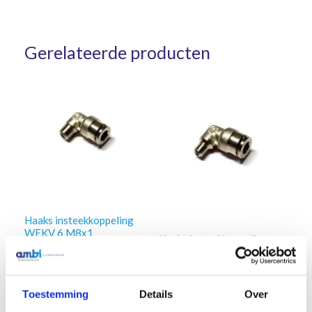
Gerelateerde producten
Haaks insteekkoppeling
WEKV 6 M8x1
Haaks insteekkoppeling
WEKV 6 M6x1
€
6,95
Excl. btw
€
7,93
Excl. btw
In winkelwagen
Toestemming
Details
Over