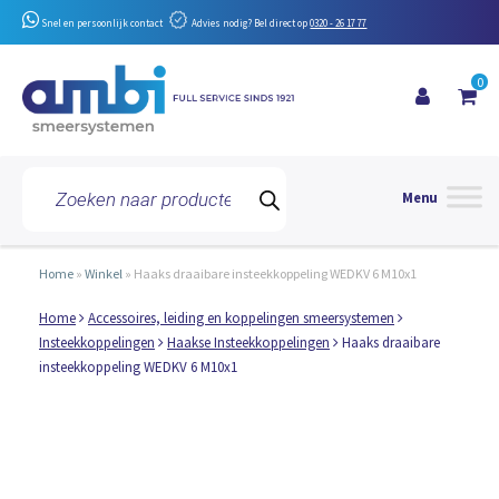
Snel en persoonlijk contact
Advies nodig? Bel direct op
0320 - 26 17 77
0
Toggle 
Producten
zoeken
Home
»
Winkel
»
Haaks draaibare insteekkoppeling WEDKV 6 M10x1
Home
Accessoires, leiding en koppelingen smeersystemen
Insteekkoppelingen
Haakse Insteekkoppelingen
Haaks draaibare
insteekkoppeling WEDKV 6 M10x1