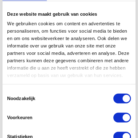
In winkelwagen
Deze website maakt gebruik van cookies
We gebruiken cookies om content en advertenties te
personaliseren, om functies voor social media te bieden
en om ons websiteverkeer te analyseren. Ook delen we
informatie over uw gebruik van onze site met onze
partners voor social media, adverteren en analyse. Deze
partners kunnen deze gegevens combineren met andere
informatie die u aan ze heeft verstrekt of die ze hebben
verzameld op basis van uw gebruik van hun services.
Haaks draaibare
Haaks insteekkoppeling
insteekkoppeling WEDKV
Toestemmingsselectie
WEKV 6 M10x1
M6x1
Noodzakelijk
€
10,39
Excl. btw
€
6,95
Excl. btw
Voorkeuren
In winkelwagen
In winkelwagen
Statistieken