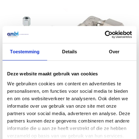
Toestemming
Details
Over
Haakse koppeling
RVS Haakse koppeling WE8
WE8LLR1/8
LL R 1/8″
Deze website maakt gebruik van cookies
€
5,96
Excl. btw
€
27,53
Excl. btw
We gebruiken cookies om content en advertenties te
In winkelwagen
personaliseren, om functies voor social media te bieden
In winkelwagen
en om ons websiteverkeer te analyseren. Ook delen we
informatie over uw gebruik van onze site met onze
partners voor social media, adverteren en analyse. Deze
partners kunnen deze gegevens combineren met andere
Veelgestelde vragen
informatie die u aan ze heeft verstrekt of die ze hebben
verzameld op basis van uw gebruik van hun services.