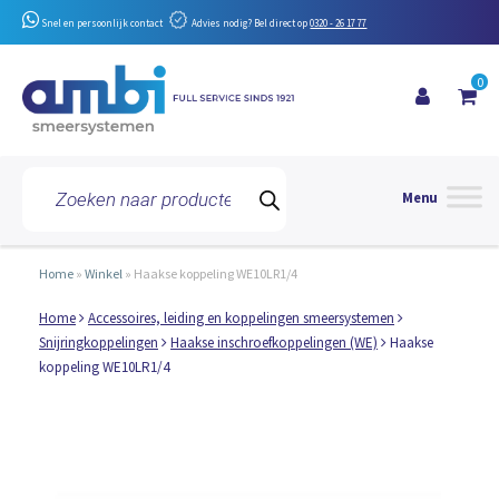
Snel en persoonlijk contact
Advies nodig? Bel direct op
0320 - 26 17 77
0
Toggle 
Producten
zoeken
Home
»
Winkel
»
Haakse koppeling WE10LR1/4
Home
Accessoires, leiding en koppelingen smeersystemen
Snijringkoppelingen
Haakse inschroefkoppelingen (WE)
Haakse
koppeling WE10LR1/4