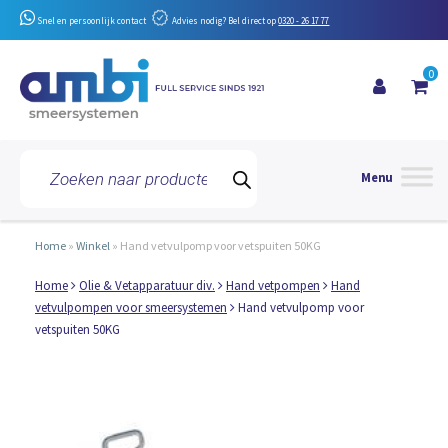
Snel en persoonlijk contact
Advies nodig? Bel direct op
0320 - 26 17 77
0
Toggle 
Producten
zoeken
Home
»
Winkel
»
Hand vetvulpomp voor vetspuiten 50KG
Home
Olie & Vetapparatuur div.
Hand vetpompen
Hand
vetvulpompen voor smeersystemen
Hand vetvulpomp voor
vetspuiten 50KG