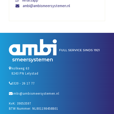
Whatsapp
ambi@ambismeersystemen.nl
kolkweg 63
8243 PN Lelystad
0320 - 26 17 77
ambi@ambismeersystemen.nl
KvK: 39053597
BTW Nummer: NL801198458B01