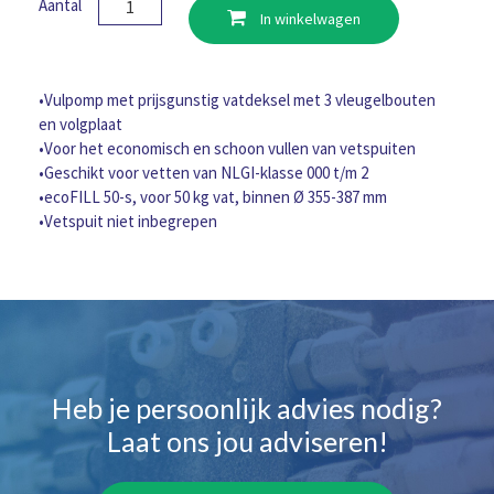
Aantal
In winkelwagen
vetvulpomp
voor
vetspuiten
50KG
•Vulpomp met prijsgunstig vatdeksel met 3 vleugelbouten
aantal
en volgplaat
•Voor het economisch en schoon vullen van vetspuiten
•Geschikt voor vetten van NLGI-klasse 000 t/m 2
•ecoFILL 50-s, voor 50 kg vat, binnen Ø 355-387 mm
•Vetspuit niet inbegrepen
Heb je persoonlijk advies nodig?
Laat ons jou adviseren!