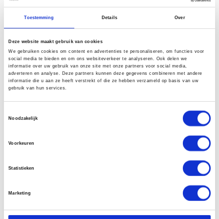
Toestemming
Details
Over
Deze website maakt gebruik van cookies
We gebruiken cookies om content en advertenties te personaliseren, om functies voor
social media te bieden en om ons websiteverkeer te analyseren. Ook delen we
informatie over uw gebruik van onze site met onze partners voor social media,
adverteren en analyse. Deze partners kunnen deze gegevens combineren met andere
informatie die u aan ze heeft verstrekt of die ze hebben verzameld op basis van uw
gebruik van hun services.
Macnaught BOP Pompbuis
Macnaught BOP Pompbuis
Toestemmingsselectie
kit 20Ltr. ATF
kit 20Ltr. Koelvloeistof
Noodzakelijk
€
160,40
€
176,12
Excl. btw
Excl. btw
Voorkeuren
In winkelwagen
In winkelwagen
Statistieken
Marketing
Veelgestelde vragen