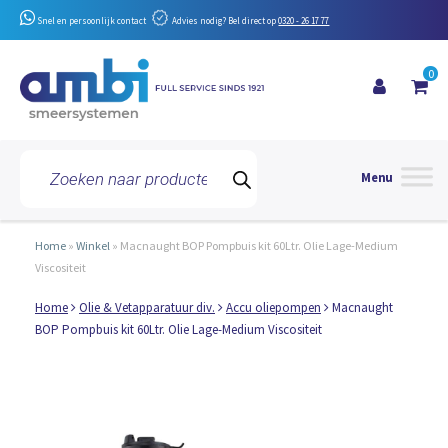
Snel en persoonlijk contact
Advies nodig? Bel direct op
0320 - 26 17 77
0
Toggle 
Producten
zoeken
Home
»
Winkel
»
Macnaught BOP Pompbuis kit 60Ltr. Olie Lage-Medium
Viscositeit
Home
Olie & Vetapparatuur div.
Accu oliepompen
Macnaught
BOP Pompbuis kit 60Ltr. Olie Lage-Medium Viscositeit