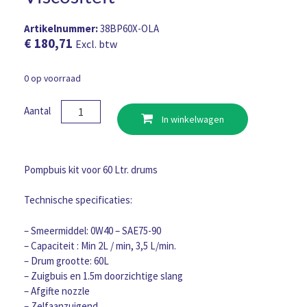
Artikelnummer:
38BP60X-OLA
€
180,71
Excl. btw
0 op voorraad
Macnaught
Aantal
In winkelwagen
BOP
Pompbuis
kit
60Ltr.
Pompbuis kit voor 60 Ltr. drums
Olie
Lage-
Technische specificaties:
Medium
Viscositeit
– Smeermiddel: 0W40 – SAE75-90
aantal
– Capaciteit : Min 2L / min, 3,5 L/min.
– Drum grootte: 60L
– Zuigbuis en 1.5m doorzichtige slang
– Afgifte nozzle
– Zelfaanzuigend