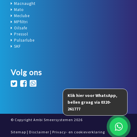
Macnaught
Mato
Meclube
MPfiltri
Oilsafe
Pressol
Pulsarlube
SKF
Volg ons
© Copyright Ambi Smeersystemen 2026
Sitemap
|
Disclaimer
|
Privacy- en cookieverklaring