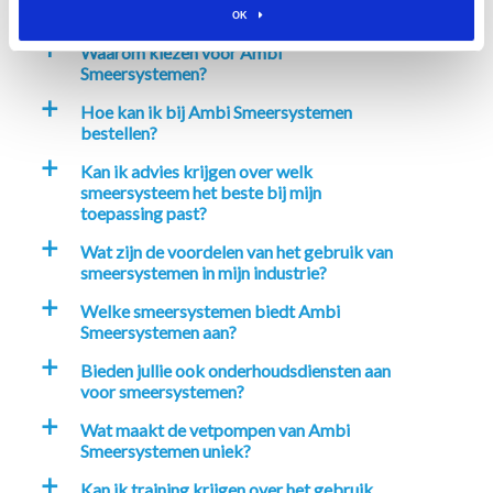
OK
Waarom kiezen voor Ambi
a
Smeersystemen?
Hoe kan ik bij Ambi Smeersystemen
a
bestellen?
Kan ik advies krijgen over welk
a
smeersysteem het beste bij mijn
toepassing past?
Wat zijn de voordelen van het gebruik van
a
smeersystemen in mijn industrie?
Welke smeersystemen biedt Ambi
a
Smeersystemen aan?
Bieden jullie ook onderhoudsdiensten aan
a
voor smeersystemen?
Wat maakt de vetpompen van Ambi
a
Smeersystemen uniek?
Kan ik training krijgen over het gebruik
a