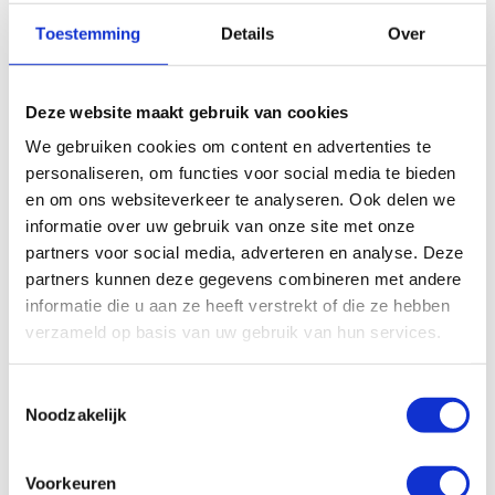
In winkelwagen
In winkelwagen
Toestemming
Details
Over
Deze website maakt gebruik van cookies
We gebruiken cookies om content en advertenties te
personaliseren, om functies voor social media te bieden
en om ons websiteverkeer te analyseren. Ook delen we
informatie over uw gebruik van onze site met onze
partners voor social media, adverteren en analyse. Deze
partners kunnen deze gegevens combineren met andere
informatie die u aan ze heeft verstrekt of die ze hebben
Oliehaspel 160 bar, 15mtr.
verzameld op basis van uw gebruik van hun services.
3/4″ slang
€
972,56
Excl. btw
Toestemmingsselectie
Noodzakelijk
In winkelwagen
Oliehaspel 160 bar, 10mtr.
3/8″ slang
€
511,00
Excl. btw
Voorkeuren