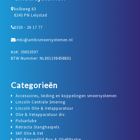
kolkweg 63
8243 PN Lelystad
0320 - 26 17 77
ambi@ambismeersystemen.nl
KvK: 39053597
BTW Nummer: NL801198458B01
Categorieën
Accessoires, leiding en koppelingen smeersystemen
Lincoln Centrale Smering
Lincoln Olie & Vetapparatuur
Olie & Vetapparatuur div.
Pulsarlube
Retracta Slanghaspels
SKF Olie & Vet
SKF RecondOil Box & Oliefiltratie