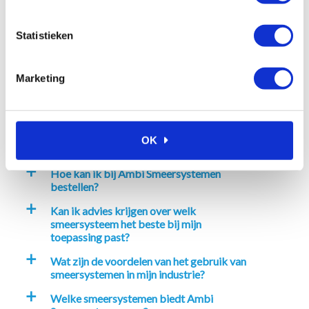
In winkelwagen
Statistieken
Marketing
Veelgestelde vragen
Waarom kiezen voor Ambi
a
OK
Smeersystemen?
Hoe kan ik bij Ambi Smeersystemen
a
bestellen?
Kan ik advies krijgen over welk
a
smeersysteem het beste bij mijn
toepassing past?
Wat zijn de voordelen van het gebruik van
a
smeersystemen in mijn industrie?
Welke smeersystemen biedt Ambi
a