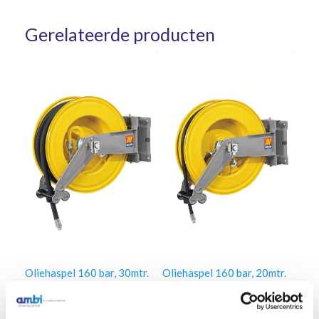
Gerelateerde producten
Oliehaspel 160 bar, 30mtr.
Oliehaspel 160 bar, 20mtr.
1/2″ slang
1/2″ slang
€
1.011,00
€
784,00
Excl. btw
Excl. btw