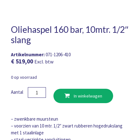
Oliehaspel 160 bar, 10mtr. 1/2″
slang
Artikelnummer:
071-1206-410
€
519,00
Excl. btw
0 op voorraad
Oliehaspel
Aantal
In winkelwagen
160
bar,
10mtr.
1/2"
– zwenkbare muursteun
slang
– voorzien van 10 mtr. 1/2″ zwart rubberen hogedrukslang
aantal
met 1 staalinlage
– staal-verzinkte aansluitingen