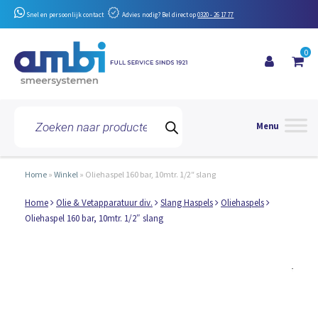
Snel en persoonlijk contact
Advies nodig? Bel direct op
0320 - 26 17 77
0
Toggle 
Producten
zoeken
Home
»
Winkel
»
Oliehaspel 160 bar, 10mtr. 1/2″ slang
Home
Olie & Vetapparatuur div.
Slang Haspels
Oliehaspels
Oliehaspel 160 bar, 10mtr. 1/2″ slang