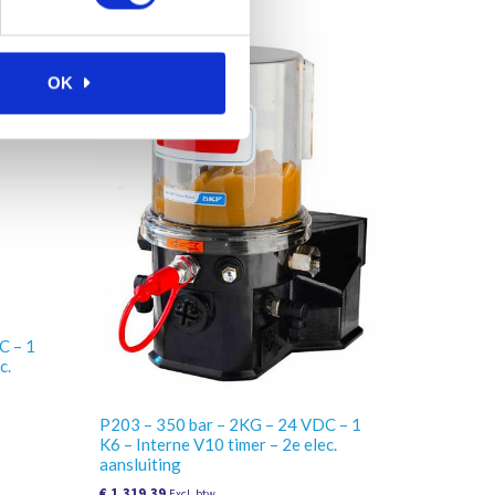
OK
C – 1
c.
P203 – 350 bar – 2KG – 24 VDC – 1
K6 – Interne V10 timer – 2e elec.
aansluiting
€
1.319,39
Excl. btw