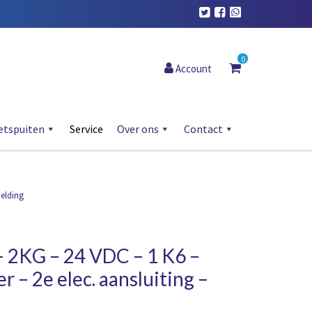
0
Account
etspuiten
Service
Over ons
Contact
melding
– 2KG – 24 VDC – 1 K6 –
r – 2e elec. aansluiting –