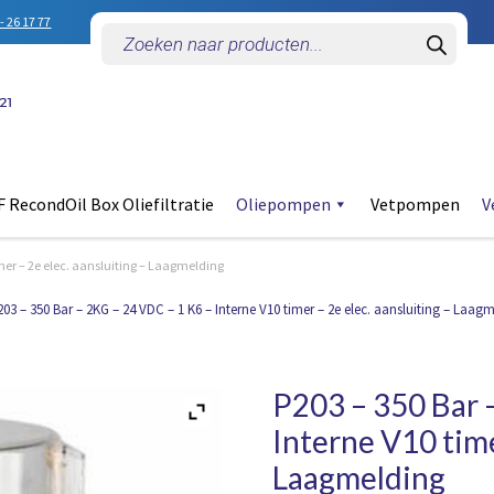
- 26 17 77
Producten
zoeken
 RecondOil Box Oliefiltratie
Oliepompen
Vetpompen
V
imer – 2e elec. aansluiting – Laagmelding
03 – 350 Bar – 2KG – 24 VDC – 1 K6 – Interne V10 timer – 2e elec. aansluiting – Laag
P203 – 350 Bar 
Interne V10 time
Laagmelding