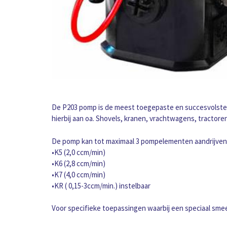
De P203 pomp is de meest toegepaste en succesvolste 
hierbij aan oa. Shovels, kranen, vrachtwagens, tractore
De pomp kan tot maximaal 3 pompelementen aandrijven e
•K5 (2,0 ccm/min)
•K6 (2,8 ccm/min)
•K7 (4,0 ccm/min)
•KR ( 0,15-3ccm/min.) instelbaar
Voor specifieke toepassingen waarbij een speciaal sm