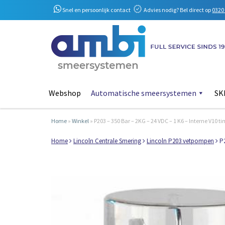
Snel en persoonlijk contact
Advies nodig? Bel direct op
0320 
Webshop
Automatische smeersystemen
SKF
Home
»
Winkel
»
P203 – 350 Bar – 2KG – 24 VDC – 1 K6 – Interne V10 t
Home
Lincoln Centrale Smering
Lincoln P203 vetpompen
P2