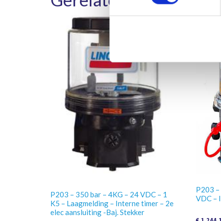
P203 – 
P203 – 350 bar – 4KG – 24 VDC – 1
VDC – I
K5 – Laagmelding – Interne timer – 2e
elec aansluiting -Baj. Stekker
€
1.244,