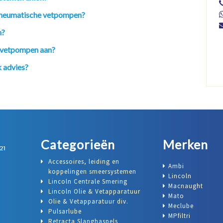
n pneumatische vetpompen?
n?
n vetpompen aan?
 advies?
Categorieën
Merken
Accessoires, leiding en
Ambi
koppelingen smeersystemen
Lincoln
Lincoln Centrale Smering
Macnaught
Lincoln Olie & Vetapparatuur
Mato
Olie & Vetapparatuur div.
Meclube
Pulsarlube
MPfiltri
Retracta Slanghaspels