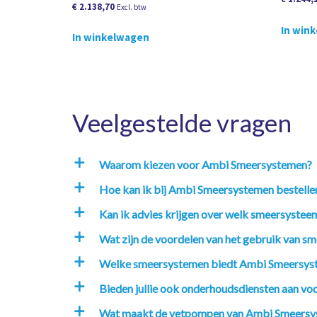
€
2.138,70
Excl. btw
In win
In winkelwagen
Veelgestelde vragen
Waarom kiezen voor Ambi Smeersystemen?
a
Hoe kan ik bij Ambi Smeersystemen bestelle
a
Kan ik advies krijgen over welk smeersysteem
a
Wat zijn de voordelen van het gebruik van sm
a
Welke smeersystemen biedt Ambi Smeersys
a
Bieden jullie ook onderhoudsdiensten aan v
a
Wat maakt de vetpompen van Ambi Smeersy
a