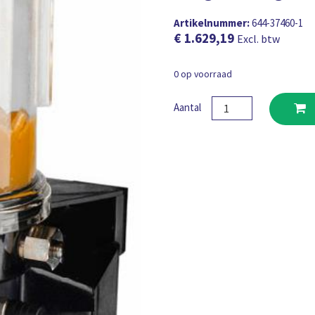
Artikelnummer:
644-37460-1
€
1.629,19
Excl. btw
0 op voorraad
P203
Aantal
-
350
Bar
-
2KG
-
24
VDC
-
1
K6
-
Interne