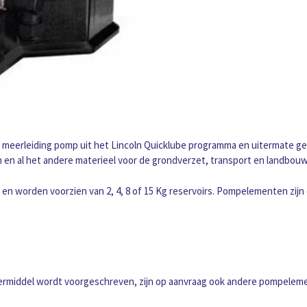
V10
timer
-
2e
elec.
aansluiting
-
Laagmelding
aantal
meerleiding pomp uit het Lincoln Quicklube programma en uitermate ges
n en al het andere materieel voor de grondverzet, transport en landbouw
n worden voorzien van 2, 4, 8 of 15 Kg reservoirs. Pompelementen zijn 
eermiddel wordt voorgeschreven, zijn op aanvraag ook andere pompelem