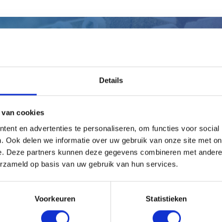
eb je persoonlijk advies nodi
Details
Laat ons jou adviseren!
 van cookies
Maak gelijk een afspraak
ent en advertenties te personaliseren, om functies voor social
. Ook delen we informatie over uw gebruik van onze site met on
e. Deze partners kunnen deze gegevens combineren met andere i
erzameld op basis van uw gebruik van hun services.
Voorkeuren
Statistieken
en