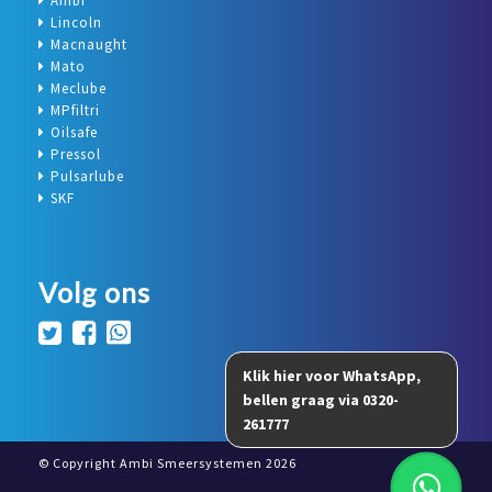
Ambi
Lincoln
Macnaught
Mato
Meclube
MPfiltri
Oilsafe
Pressol
Pulsarlube
SKF
Volg ons
© Copyright Ambi Smeersystemen 2026