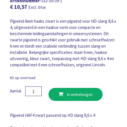
Artikelnummer:
532-30739-1
€
10,57
Excl. btw
Pijpeind 6mm haaks zwart is een pijpeind voor HD-slang 8,6 x
4, uitgevoerd in een haakse vorm voor compacte en
beschermde leidingaansluitingen in smeersystemen. Dit
zwarte pijpeind is geschikt voor gebruik met schroefhulzen
6 mm en biedt een stabiele verbinding tussen slang en
installatie. Belangrijke specificaties: maat 6 mm, haakse
uitvoering, kleur zwart, toepassing met HD-slang 8,6 x 4 en
compatibel met 6 mm schroefhulzen, origineel Lincoln.
85 op voorraad
Pijpeind
Aantal
In winkelwagen
6mm
haaks
zwart
aantal
Pijpeind HAF4 zwart passend op HD slang 8,6 x 4