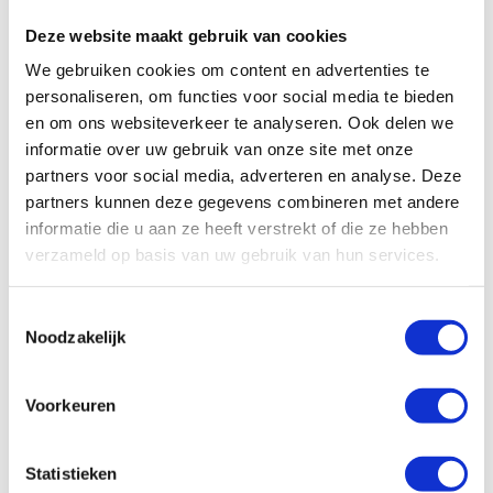
Deze website maakt gebruik van cookies
We gebruiken cookies om content en advertenties te
personaliseren, om functies voor social media te bieden
en om ons websiteverkeer te analyseren. Ook delen we
informatie over uw gebruik van onze site met onze
partners voor social media, adverteren en analyse. Deze
partners kunnen deze gegevens combineren met andere
RVS 316 Pijpeind 6mm AF4
informatie die u aan ze heeft verstrekt of die ze hebben
1.4401 L30
verzameld op basis van uw gebruik van hun services.
RVS Pijpeind 8 mm 90° AF
€
6,91
Excl. btw
6,3 (D 8 L 36 | 840 bar |
Toestemmingsselectie
6,35 x 11,3) 316 1.4401
Noodzakelijk
In winkelwagen
€
12,67
Excl. btw
In winkelwagen
Voorkeuren
Statistieken