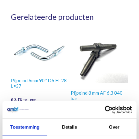
Gerelateerde producten
Pijpeind 6mm 90° D6 H=28
L=37
Pijpeind 8 mm AF 6,3 840
bar
€
2,76
Excl. btw
€
2,67
In winkelwagen
Excl. btw
In winkelwagen
Toestemming
Details
Over