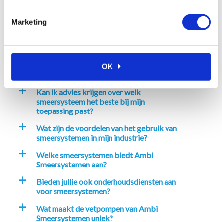
Veelgestelde vragen
Marketing
Waarom kiezen voor Ambi
a
Smeersystemen?
Hoe kan ik bij Ambi Smeersystemen
a
OK
bestellen?
Kan ik advies krijgen over welk
a
smeersysteem het beste bij mijn
toepassing past?
Wat zijn de voordelen van het gebruik van
a
smeersystemen in mijn industrie?
Welke smeersystemen biedt Ambi
a
Smeersystemen aan?
Bieden jullie ook onderhoudsdiensten aan
a
voor smeersystemen?
Wat maakt de vetpompen van Ambi
a
Smeersystemen uniek?