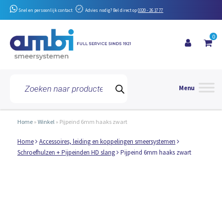
Snel en persoonlijk contact
Advies nodig? Bel direct op
0320 - 26 17 77
0
Toggle 
Producten
zoeken
Home
»
Winkel
»
Pijpeind 6mm haaks zwart
Home
Accessoires, leiding en koppelingen smeersystemen
Schroefhulzen + Pijpeinden HD slang
Pijpeind 6mm haaks zwart