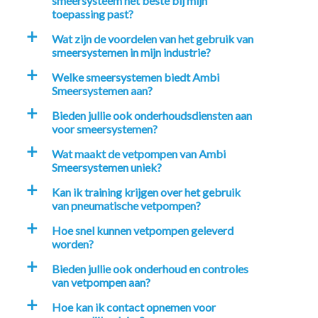
smeersysteem het beste bij mijn
toepassing past?
Wat zijn de voordelen van het gebruik van
a
smeersystemen in mijn industrie?
Welke smeersystemen biedt Ambi
a
Smeersystemen aan?
Bieden jullie ook onderhoudsdiensten aan
a
voor smeersystemen?
Wat maakt de vetpompen van Ambi
a
Smeersystemen uniek?
Kan ik training krijgen over het gebruik
a
van pneumatische vetpompen?
Hoe snel kunnen vetpompen geleverd
a
worden?
Bieden jullie ook onderhoud en controles
a
van vetpompen aan?
Hoe kan ik contact opnemen voor
a