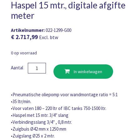
Haspel 15 mtr., digitale afgifte
meter
Artikelnummer:
022-1299-G00
€
2.717,99
Excl. btw
0 op voorraad
Pneumatische
Aantal
In winkelwagen
wandmontage
olie
set
5:1,
•Pneumatische oliepomp voor wandmontage ratio = 5:1
750-
•35 ltr/min.
1500
•Voor vaten 180 – 220 ltr of IBC tanks 750-1500 ltr.
ltr.,
•Haspel met 15 mtr. 3/4″ slang
incl.
•Verbindingsslang 3/4″ , 0,8 mtr.
Haspel
•Zuigbuis Ø42 mm x 1250 mm
15
•Zuigslang Ø25 x 2 mtr.