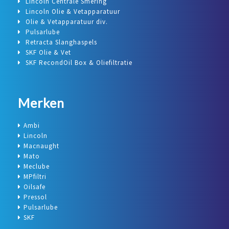
Lincoln Centrale Smering
Lincoln Olie & Vetapparatuur
Olie & Vetapparatuur div.
Pulsarlube
Retracta Slanghaspels
SKF Olie & Vet
SKF RecondOil Box & Oliefiltratie
Merken
Ambi
Lincoln
Macnaught
Mato
Meclube
MPfiltri
Oilsafe
Pressol
Pulsarlube
SKF