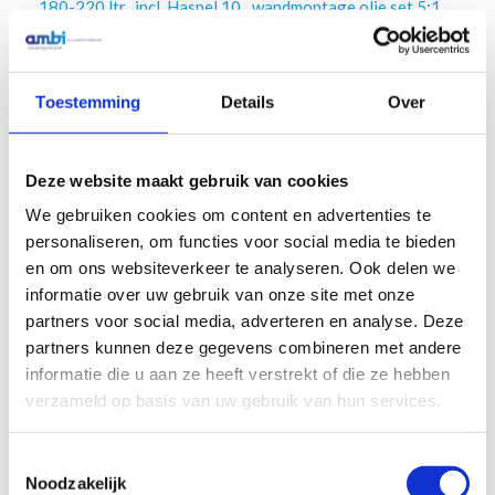
180-220 ltr., incl. Haspel 10
wandmontage olie set 5:1,
mtr., digitale afgifte meter
180-220 ltr., incl. Haspel 10
en Lekbak
mtr., digitale afgifte meter
€
2.285,00
€
1.527,00
Excl. btw
Excl. btw
Toestemming
Details
Over
In winkelwagen
In winkelwagen
Deze website maakt gebruik van cookies
We gebruiken cookies om content en advertenties te
personaliseren, om functies voor social media te bieden
en om ons websiteverkeer te analyseren. Ook delen we
informatie over uw gebruik van onze site met onze
partners voor social media, adverteren en analyse. Deze
partners kunnen deze gegevens combineren met andere
informatie die u aan ze heeft verstrekt of die ze hebben
verzameld op basis van uw gebruik van hun services.
Toestemmingsselectie
Noodzakelijk