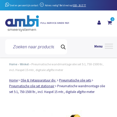
Snel en persoonlijk contact
Advies nodig? Bel direct op
0320 - 26 17 77
0
Toggle 
Producten
zoeken
Home
»
Winkel
»
Pneumatische wandmontage olie set 5:1, 750-1500 ltr.,
incl. Haspel 15 mtr., digitale afgifte meter
Home
Olie & Vetapparatuur div.
Pneumatische olie sets
Pneumatische olie set stationair
Pneumatische wandmontage olie
set 5:1, 750-1500 ltr., incl. Haspel 15 mtr., digitale afgifte meter