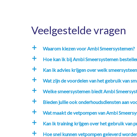
Veelgestelde vragen
Waarom kiezen voor Ambi Smeersystemen?
a
Hoe kan ik bij Ambi Smeersystemen bestelle
a
Kan ik advies krijgen over welk smeersysteem
a
Wat zijn de voordelen van het gebruik van sm
a
Welke smeersystemen biedt Ambi Smeersys
a
Bieden jullie ook onderhoudsdiensten aan v
a
Wat maakt de vetpompen van Ambi Smeersy
a
Kan ik training krijgen over het gebruik va
a
Hoe snel kunnen vetpompen geleverd worde
a