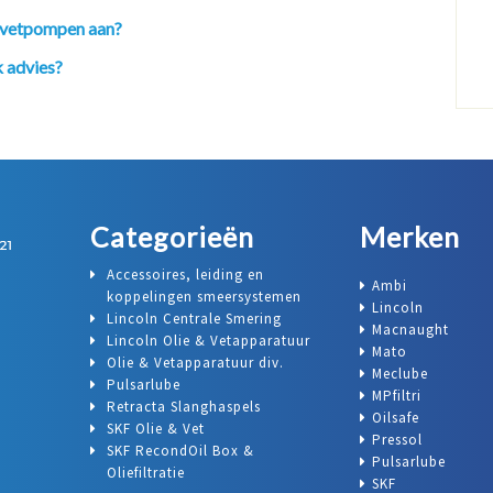
n vetpompen aan?
 advies?
Categorieën
Merken
Accessoires, leiding en
Ambi
koppelingen smeersystemen
Lincoln
Lincoln Centrale Smering
Macnaught
Lincoln Olie & Vetapparatuur
Mato
Olie & Vetapparatuur div.
Meclube
Pulsarlube
MPfiltri
Retracta Slanghaspels
Oilsafe
SKF Olie & Vet
Pressol
SKF RecondOil Box &
Pulsarlube
Oliefiltratie
SKF