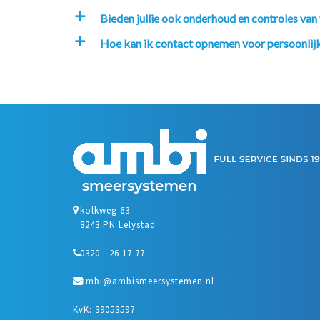
Bieden jullie ook onderhoud en controles va
a
Hoe kan ik contact opnemen voor persoonlijk
a
kolkweg 63
8243 PN Lelystad
0320 - 26 17 77
ambi@ambismeersystemen.nl
KvK: 39053597