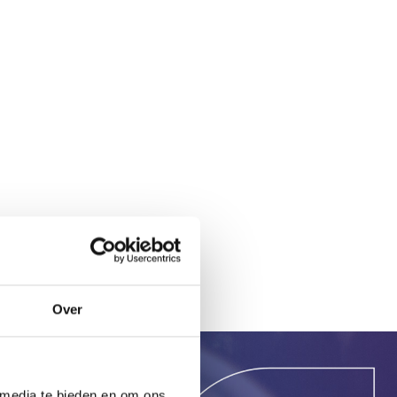
Over
 media te bieden en om ons