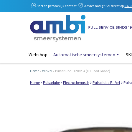
Snel en persoonlijk contact
Advies nodig? Bel direct op
0320 
Webshop
Automatische smeersystemen
SKF
Home
»
Winkel
»
Pulsarlube E120/PL4 (H1 Food Grade)
Home
Pulsarlube
Electrochemisch
Pulsarlube E - Vet
Pulsa