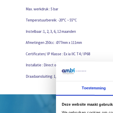
Max. werkdruk : 5 bar
Temperatuurbereik: -20°C ~ 55°C
Instelbaar :1, 2, 3, 6, 12 maanden
Afmetingen 250cc : Ø77mm x 111mm
Certificaten/ IP Klasse : Ex ia IIC T4 / IP68
Installatie : Direct op smeerpunt
Draadaansluiting: 1/4″ BSP
Toestemming
Deze website maakt gebruik
We gebruiken cookies om cont