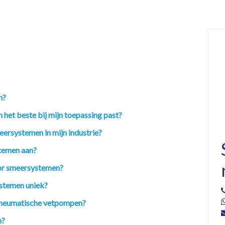
n?
 het beste bij mijn toepassing past?
eersystemen in mijn industrie?
temen aan?
oor smeersystemen?
stemen uniek?
n pneumatische vetpompen?
n?