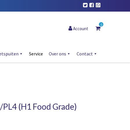
0
Account
etspuiten
Service
Over ons
Contact
/PL4 (H1 Food Grade)