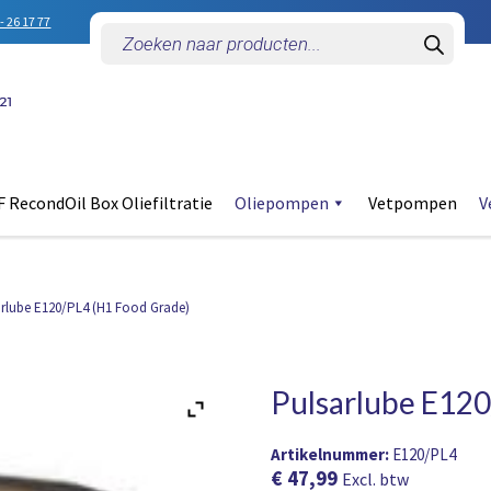
- 26 17 77
Producten
zoeken
 RecondOil Box Oliefiltratie
Oliepompen
Vetpompen
V
rlube E120/PL4 (H1 Food Grade)
Pulsarlube E120
Artikelnummer:
E120/PL4
€
47,99
Excl. btw