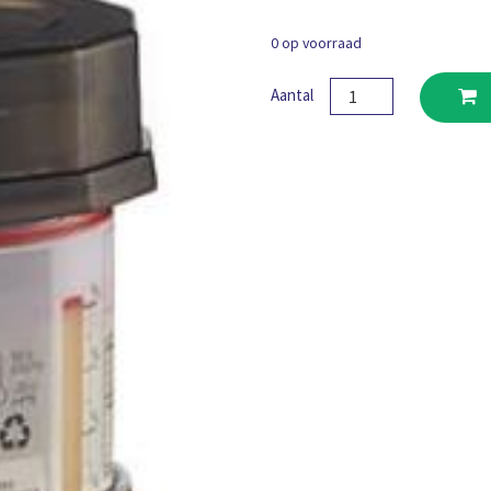
0 op voorraad
Pulsarlube
Aantal
E120/PL4
(H1
Food
Grade)
aantal