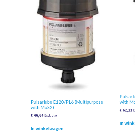
Pulsarl
Pulsarlube E120/PL6 (Multipurpose
with M
with MoS2)
€
62,12
E
€
46,64
Excl. btw
In win
In winkelwagen