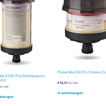
Pulsarlube E60/PL2 (Heavy Du
ube E240/PL6 (Multipurpose
oS2)
€
42,31
Excl. btw
xcl. btw
In winkelwagen
kelwagen