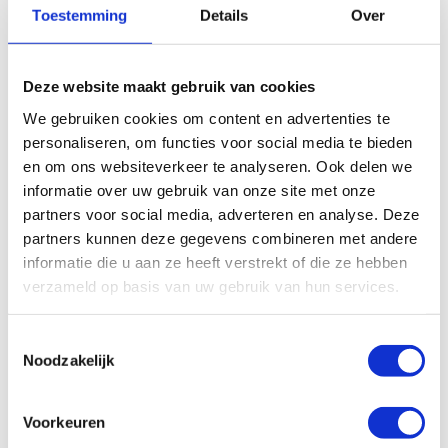
Gerelateerde producten
Toestemming
Details
Over
Deze website maakt gebruik van cookies
We gebruiken cookies om content en advertenties te
personaliseren, om functies voor social media te bieden
en om ons websiteverkeer te analyseren. Ook delen we
informatie over uw gebruik van onze site met onze
partners voor social media, adverteren en analyse. Deze
partners kunnen deze gegevens combineren met andere
informatie die u aan ze heeft verstrekt of die ze hebben
verzameld op basis van uw gebruik van hun services.
Pulsarlube Mi 60ml, Main
unit incl. vibration detector
Toestemmingsselectie
Pulsarlube Mi 250ml, Main
with 1.2m cable length
unit incl. vibration detector
Noodzakelijk
with 1.2m cable length
€
315,49
Excl. btw
€
350,43
Excl. btw
Voorkeuren
In winkelwagen