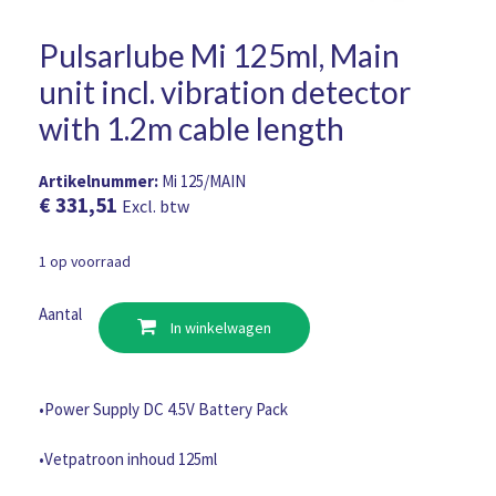
Pulsarlube Mi 125ml, Main
unit incl. vibration detector
with 1.2m cable length
Artikelnummer:
Mi 125/MAIN
€
331,51
Excl. btw
1 op voorraad
Pulsarlube
Aantal
In winkelwagen
Mi
125ml,
Main
unit
•Power Supply DC 4.5V Battery Pack
incl.
vibration
•Vetpatroon inhoud 125ml
detector