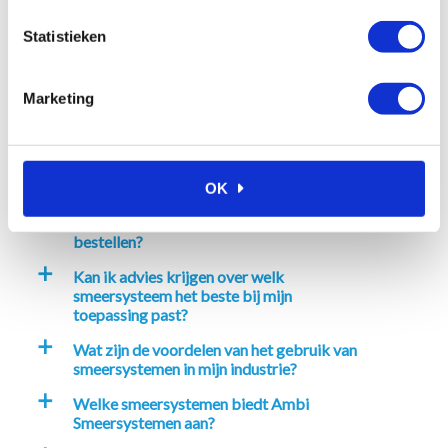
In winkelwagen
Statistieken
Marketing
Veelgestelde vragen
Waarom kiezen voor Ambi
a
Smeersystemen?
OK
Hoe kan ik bij Ambi Smeersystemen
a
bestellen?
Kan ik advies krijgen over welk
a
smeersysteem het beste bij mijn
toepassing past?
Wat zijn de voordelen van het gebruik van
a
smeersystemen in mijn industrie?
Welke smeersystemen biedt Ambi
a
Smeersystemen aan?