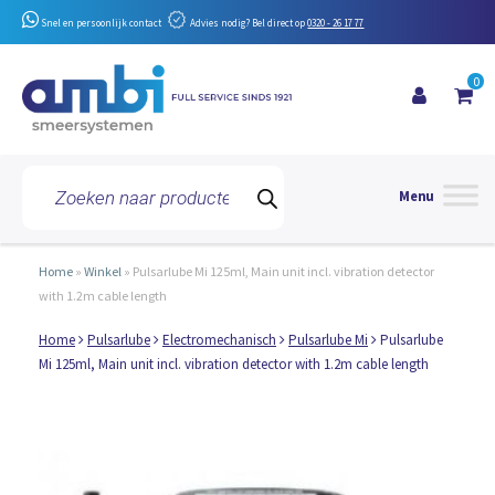
Snel en persoonlijk contact
Advies nodig? Bel direct op
0320 - 26 17 77
0
Toggle 
Producten
zoeken
Home
»
Winkel
»
Pulsarlube Mi 125ml, Main unit incl. vibration detector
with 1.2m cable length
Home
Pulsarlube
Electromechanisch
Pulsarlube Mi
Pulsarlube
Mi 125ml, Main unit incl. vibration detector with 1.2m cable length