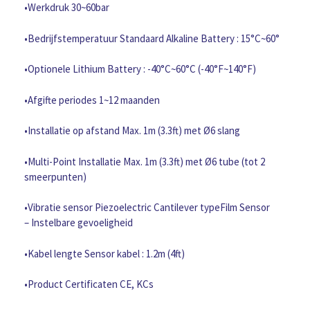
with
•Werkdruk 30~60bar
1.2m
cable
•Bedrijfstemperatuur Standaard Alkaline Battery : 15°C~60°
length
aantal
•Optionele Lithium Battery : -40°C~60°C (-40°F~140°F)
•Afgifte periodes 1~12 maanden
•Installatie op afstand Max. 1m (3.3ft) met Ø6 slang
•Multi-Point Installatie Max. 1m (3.3ft) met Ø6 tube (tot 2
smeerpunten)
•Vibratie sensor Piezoelectric Cantilever typeFilm Sensor
– Instelbare gevoeligheid
•Kabel lengte Sensor kabel : 1.2m (4ft)
•Product Certificaten CE, KCs