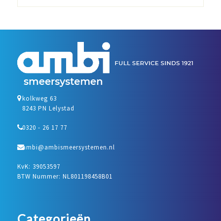
kolkweg 63
8243 PN Lelystad
0320 - 26 17 77
ambi@ambismeersystemen.nl
KvK: 39053597
BTW Nummer: NL801198458B01
Categorieën