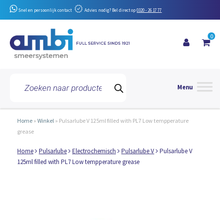
Snel en persoonlijk contact
Advies nodig? Bel direct op
0320 - 26 17 77
0
Toggle 
Producten
zoeken
Home
»
Winkel
»
Pulsarlube V 125ml filled with PL7 Low tempperature
grease
Home
Pulsarlube
Electrochemisch
Pulsarlube V
Pulsarlube V
125ml filled with PL7 Low tempperature grease