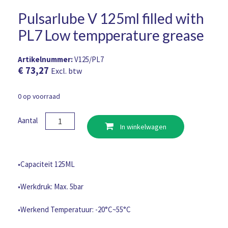
Pulsarlube V 125ml filled with
PL7 Low tempperature grease
Artikelnummer:
V125/PL7
€
73,27
Excl. btw
0 op voorraad
Pulsarlube
Aantal
In winkelwagen
V
125ml
filled
with
•Capaciteit 125ML
PL7
Low
•Werkdruk: Max. 5bar
tempperature
grease
•Werkend Temperatuur: -20°C~55°C
aantal