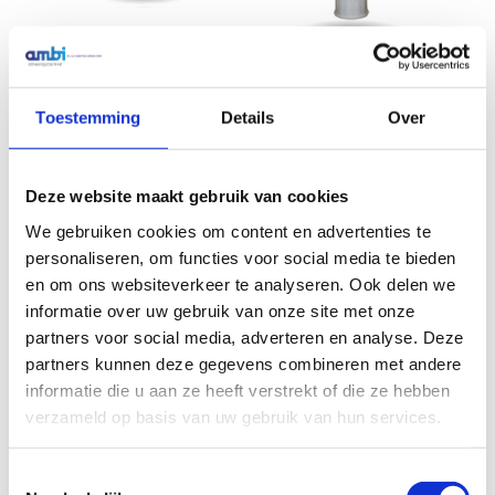
Pulsarlube V 125ml without
grease
Pulsarlube V 250ml without
grease
€
64,49
Excl. btw
Toestemming
Details
Over
€
68,40
Excl. btw
In winkelwagen
Deze website maakt gebruik van cookies
In winkelwagen
We gebruiken cookies om content en advertenties te
personaliseren, om functies voor social media te bieden
en om ons websiteverkeer te analyseren. Ook delen we
informatie over uw gebruik van onze site met onze
partners voor social media, adverteren en analyse. Deze
partners kunnen deze gegevens combineren met andere
informatie die u aan ze heeft verstrekt of die ze hebben
verzameld op basis van uw gebruik van hun services.
Toestemmingsselectie