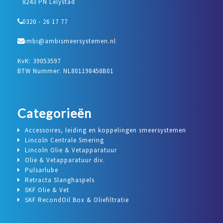
8243 PN Lelystad
0320 - 26 17 77
ambi@ambismeersystemen.nl
KvK: 39053597
BTW Nummer: NL801198458B01
Categorieën
Accessoires, leiding en koppelingen smeersystemen
Lincoln Centrale Smering
Lincoln Olie & Vetapparatuur
Olie & Vetapparatuur div.
Pulsarlube
Retracta Slanghaspels
SKF Olie & Vet
SKF RecondOil Box & Oliefiltratie