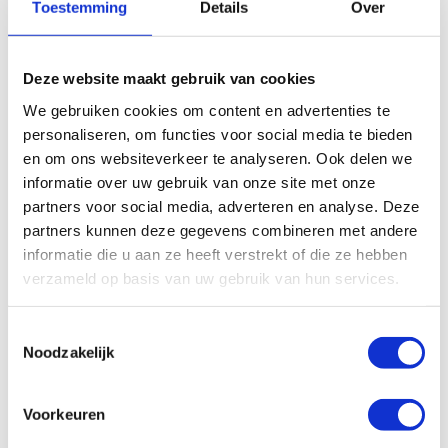
€
4,44
Excl. btw
€
6,67
Excl. btw
Toestemming
Details
Over
In winkelwagen
In winkelwagen
Deze website maakt gebruik van cookies
We gebruiken cookies om content en advertenties te
personaliseren, om functies voor social media te bieden
en om ons websiteverkeer te analyseren. Ook delen we
informatie over uw gebruik van onze site met onze
partners voor social media, adverteren en analyse. Deze
partners kunnen deze gegevens combineren met andere
informatie die u aan ze heeft verstrekt of die ze hebben
verzameld op basis van uw gebruik van hun services.
Toestemmingsselectie
Rechte insteekkoppeling
Rechte insteekkoppeling
Noodzakelijk
GEKV6 M6x1
GEKV 6 R1/8″
€
7,18
Excl. btw
€
4,49
Excl. btw
Voorkeuren
In winkelwagen
In winkelwagen