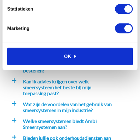
Statistieken
Marketing
Veelgestelde vragen
Waarom kiezen voor Ambi
a
Smeersystemen?
OK
Hoe kan ik bij Ambi Smeersystemen
a
bestellen?
Kan ik advies krijgen over welk
a
smeersysteem het beste bij mijn
toepassing past?
Wat zijn de voordelen van het gebruik van
a
smeersystemen in mijn industrie?
Welke smeersystemen biedt Ambi
a
Smeersystemen aan?
Bieden jullie ook onderhoudsdiensten aan
a