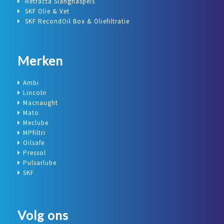
Retracta Slanghaspels
SKF Olie & Vet
SKF RecondOil Box & Oliefiltratie
Merken
Ambi
Lincoln
Macnaught
Mato
Meclube
MPfiltri
Oilsafe
Pressol
Pulsarlube
SKF
Volg ons