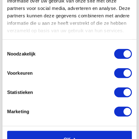
Retracta R3 RACR premium
informatie over uw gebruik van onze site met onze
veerbediende waterhaspel
€
465,28
Excl. btw
partners voor social media, adverteren en analyse. Deze
met 20m x 1/2 ” slang
partners kunnen deze gegevens combineren met andere
(Blauw)
In winkelwagen
informatie die u aan ze heeft verstrekt of die ze hebben
€
408,20
Excl. btw
verzameld op basis van uw gebruik van hun services.
In winkelwagen
Toestemmingsselectie
Noodzakelijk
Voorkeuren
Statistieken
Marketing
Retracta R3 FLEX RACR
Retracta R3 FLEX RACR
veerbediende tuinslang
veerbediende lucht-
waterhaspel met 18m x 1/2
waterhaspel met 20m x 3/8