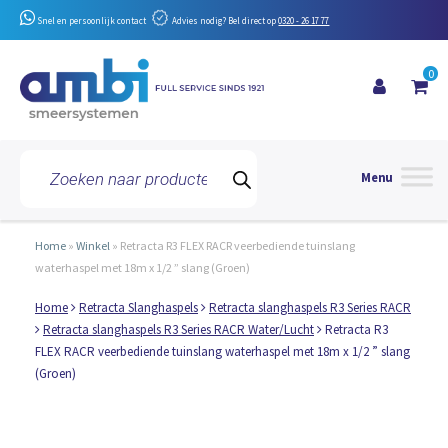
Snel en persoonlijk contact
Advies nodig? Bel direct op
0320 - 26 17 77
0
Toggle 
Producten
zoeken
Home
»
Winkel
»
Retracta R3 FLEX RACR veerbediende tuinslang
waterhaspel met 18m x 1/2 ” slang (Groen)
Home
Retracta Slanghaspels
Retracta slanghaspels R3 Series RACR
Retracta slanghaspels R3 Series RACR Water/Lucht
Retracta R3
FLEX RACR veerbediende tuinslang waterhaspel met 18m x 1/2 ” slang
(Groen)