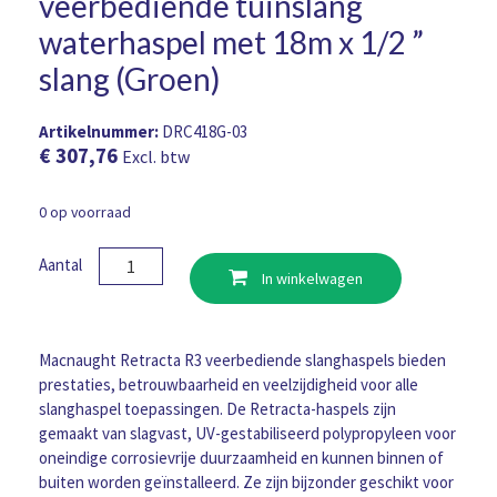
veerbediende tuinslang
waterhaspel met 18m x 1/2 ”
slang (Groen)
Artikelnummer:
DRC418G-03
€
307,76
Excl. btw
0 op voorraad
Retracta
Aantal
In winkelwagen
R3
FLEX
RACR
veerbediende
Macnaught Retracta R3 veerbediende slanghaspels bieden
tuinslang
prestaties, betrouwbaarheid en veelzijdigheid voor alle
waterhaspel
slanghaspel toepassingen. De Retracta-haspels zijn
met
gemaakt van slagvast, UV-gestabiliseerd polypropyleen voor
18m
oneindige corrosievrije duurzaamheid en kunnen binnen of
x
buiten worden geïnstalleerd. Ze zijn bijzonder geschikt voor