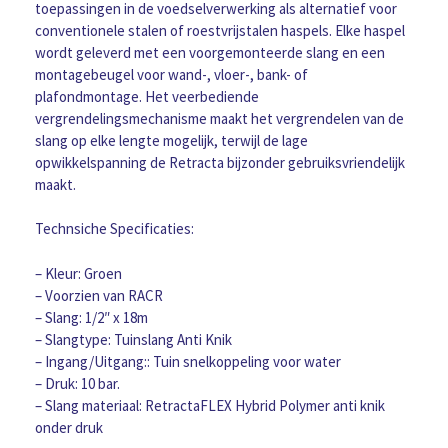
1/2
toepassingen in de voedselverwerking als alternatief voor
"
conventionele stalen of roestvrijstalen haspels. Elke haspel
slang
wordt geleverd met een voorgemonteerde slang en een
(Groen)
montagebeugel voor wand-, vloer-, bank- of
aantal
plafondmontage. Het veerbediende
vergrendelingsmechanisme maakt het vergrendelen van de
slang op elke lengte mogelijk, terwijl de lage
opwikkelspanning de Retracta bijzonder gebruiksvriendelijk
maakt.
Technsiche Specificaties:
– Kleur: Groen
– Voorzien van RACR
– Slang: 1/2″ x 18m
– Slangtype: Tuinslang Anti Knik
– Ingang/Uitgang:: Tuin snelkoppeling voor water
– Druk: 10 bar.
– Slang materiaal: RetractaFLEX Hybrid Polymer anti knik
onder druk