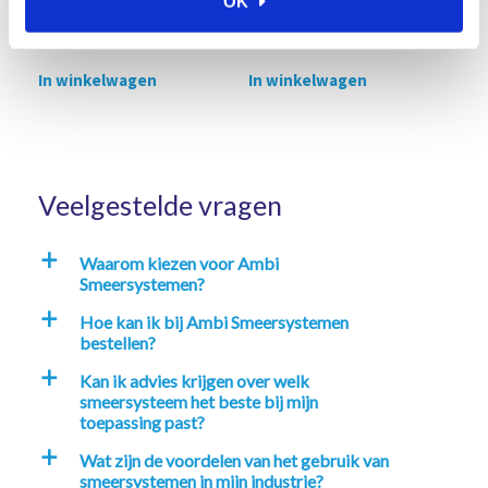
OK
” slang (Beige)
” slang (Blauw)
€
307,76
€
373,13
Excl. btw
Excl. btw
In winkelwagen
In winkelwagen
Veelgestelde vragen
Waarom kiezen voor Ambi
a
Smeersystemen?
Hoe kan ik bij Ambi Smeersystemen
a
bestellen?
Kan ik advies krijgen over welk
a
smeersysteem het beste bij mijn
toepassing past?
Wat zijn de voordelen van het gebruik van
a
smeersystemen in mijn industrie?