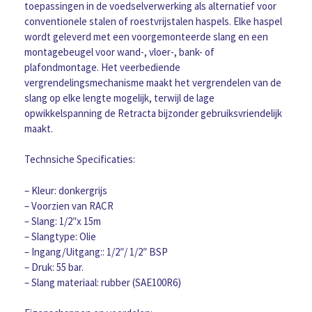
"
toepassingen in de voedselverwerking als alternatief voor
HD
conventionele stalen of roestvrijstalen haspels. Elke haspel
slang
wordt geleverd met een voorgemonteerde slang en een
(donkergrijs)
montagebeugel voor wand-, vloer-, bank- of
aantal
plafondmontage. Het veerbediende
vergrendelingsmechanisme maakt het vergrendelen van de
slang op elke lengte mogelijk, terwijl de lage
opwikkelspanning de Retracta bijzonder gebruiksvriendelijk
maakt.
Technsiche Specificaties:
– Kleur: donkergrijs
– Voorzien van RACR
– Slang: 1/2″x 15m
– Slangtype: Olie
– Ingang/Uitgang:: 1/2″/ 1/2″ BSP
– Druk: 55 bar.
– Slang materiaal: rubber (SAE100R6)