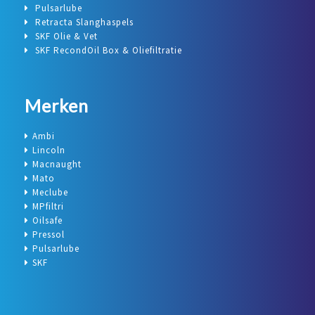
Pulsarlube
Retracta Slanghaspels
SKF Olie & Vet
SKF RecondOil Box & Oliefiltratie
Merken
Ambi
Lincoln
Macnaught
Mato
Meclube
MPfiltri
Oilsafe
Pressol
Pulsarlube
SKF