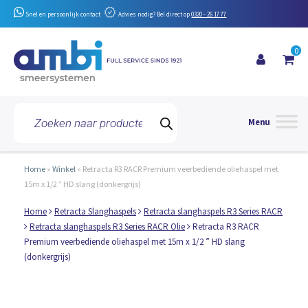
Snel en persoonlijk contact
Advies nodig? Bel direct op
0320 - 26 17 77
0
Toggle 
Producten
zoeken
Home
»
Winkel
»
Retracta R3 RACR Premium veerbediende oliehaspel met
15m x 1/2 ” HD slang (donkergrijs)
Home
Retracta Slanghaspels
Retracta slanghaspels R3 Series RACR
Retracta slanghaspels R3 Series RACR Olie
Retracta R3 RACR
Premium veerbediende oliehaspel met 15m x 1/2 ” HD slang
(donkergrijs)