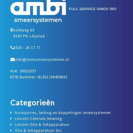
kolkweg 63
8243 PN Lelystad
0320 - 26 17 77
ambi@ambismeersystemen.nl
KvK: 39053597
BTW Nummer: NL801198458B01
Categorieën
Accessoires, leiding en koppelingen smeersystemen
Lincoln Centrale Smering
Lincoln Olie & Vetapparatuur
Olie & Vetapparatuur div.