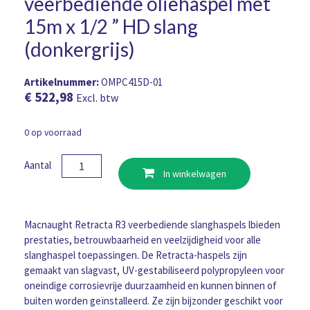
veerbediende oliehaspel met
15m x 1/2 ” HD slang
(donkergrijs)
Artikelnummer:
OMPC415D-01
€
522,98
Excl. btw
0 op voorraad
Retracta
Aantal
In winkelwagen
R3
RACR
Premium
veerbediende
Macnaught Retracta R3 veerbediende slanghaspels lbieden
oliehaspel
prestaties, betrouwbaarheid en veelzijdigheid voor alle
met
slanghaspel toepassingen. De Retracta-haspels zijn
15m
gemaakt van slagvast, UV-gestabiliseerd polypropyleen voor
x
oneindige corrosievrije duurzaamheid en kunnen binnen of
1/2
buiten worden geïnstalleerd. Ze zijn bijzonder geschikt voor