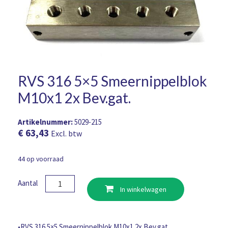
RVS 316 5×5 Smeernippelblok
M10x1 2x Bev.gat.
Artikelnummer:
5029-215
€
63,43
Excl. btw
44 op voorraad
RVS
Aantal
In winkelwagen
316
5x5
Smeernippelblok
M10x1
•RVS 316 5×5 Smeernippelblok M10x1 2x Bev.gat.