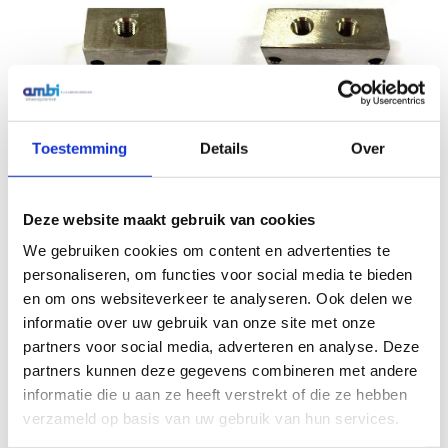
Toestemming
Details
Over
RVS 316 2×2
RVS 316 1×1
Smeernippelblok 1/8 BSP
Smeernippelblok 1/8 BSP
2x Bev.gat.
2x Bev.gat.
€
33,42
Excl. btw
Deze website maakt gebruik van cookies
€
23,67
Excl. btw
We gebruiken cookies om content en advertenties te
In winkelwagen
In winkelwagen
personaliseren, om functies voor social media te bieden
en om ons websiteverkeer te analyseren. Ook delen we
informatie over uw gebruik van onze site met onze
partners voor social media, adverteren en analyse. Deze
partners kunnen deze gegevens combineren met andere
Veelgestelde vragen
informatie die u aan ze heeft verstrekt of die ze hebben
verzameld op basis van uw gebruik van hun services.
Waarom kiezen voor Ambi
a