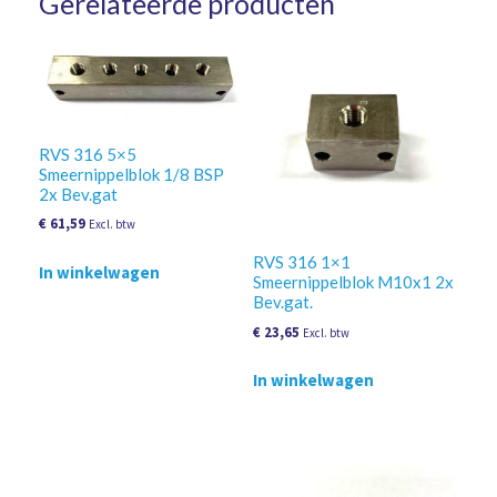
Gerelateerde producten
RVS 316 5×5
Smeernippelblok 1/8 BSP
2x Bev.gat
€
61,59
Excl. btw
RVS 316 1×1
In winkelwagen
Smeernippelblok M10x1 2x
Bev.gat.
€
23,65
Excl. btw
In winkelwagen