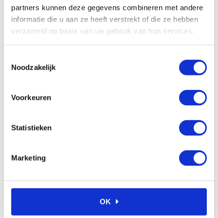
In winkelwagen
partners kunnen deze gegevens combineren met andere
informatie die u aan ze heeft verstrekt of die ze hebben
verzameld op basis van uw gebruik van hun services.
Veelgestelde vragen
Toestemmingsselectie
Noodzakelijk
Waarom kiezen voor Ambi
a
Smeersystemen?
Voorkeuren
Hoe kan ik bij Ambi Smeersystemen
a
bestellen?
Statistieken
Kan ik advies krijgen over welk
a
smeersysteem het beste bij mijn
toepassing past?
Marketing
Wat zijn de voordelen van het gebruik van
a
smeersystemen in mijn industrie?
Welke smeersystemen biedt Ambi
a
OK
Smeersystemen aan?