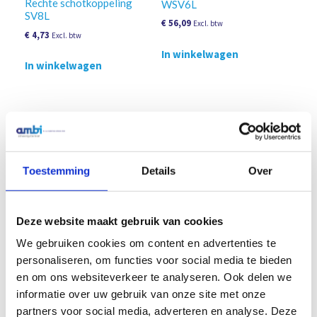
Rechte schotkoppeling
WSV6L
SV8L
€
56,09
Excl. btw
€
4,73
Excl. btw
In winkelwagen
In winkelwagen
Toestemming
Details
Over
Deze website maakt gebruik van cookies
RVS KRUISSTUK K10L
We gebruiken cookies om content en advertenties te
Rechte schotkoppeling
personaliseren, om functies voor social media te bieden
€
86,95
Excl. btw
SV10L
en om ons websiteverkeer te analyseren. Ook delen we
€
5,85
Excl. btw
informatie over uw gebruik van onze site met onze
In winkelwagen
partners voor social media, adverteren en analyse. Deze