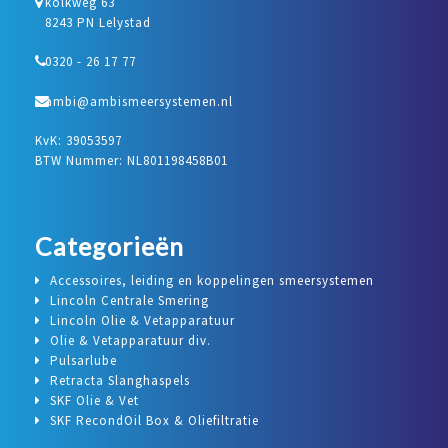
kolkweg 63
8243 PN Lelystad
0320 - 26 17 77
ambi@ambismeersystemen.nl
KvK: 39053597
BTW Nummer: NL801198458B01
Categorieën
Accessoires, leiding en koppelingen smeersystemen
Lincoln Centrale Smering
Lincoln Olie & Vetapparatuur
Olie & Vetapparatuur div.
Pulsarlube
Retracta Slanghaspels
SKF Olie & Vet
SKF RecondOil Box & Oliefiltratie