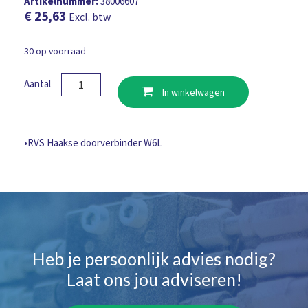
Artikelnummer:
38006607
€
25,63
Excl. btw
30 op voorraad
RVS
Aantal
In winkelwagen
Haakse
doorverbinder
W6L
aantal
•RVS Haakse doorverbinder W6L
Heb je persoonlijk advies nodig?
Laat ons jou adviseren!