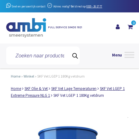
Snel en persoonlijk contact
Advies nodig? Bel direct op
0320 - 26 17 77
0
Toggle 
Producten
zoeken
Home
»
Winkel
»
SKF Vet LGEP 1 180Kg vetdrum
Home
SKF Olie & Vet
SKF Vet Lage Temperaturen
SKF Vet LGEP 1
Extreme Pressure NLG 1
SKF Vet LGEP 1 180Kg vetdrum