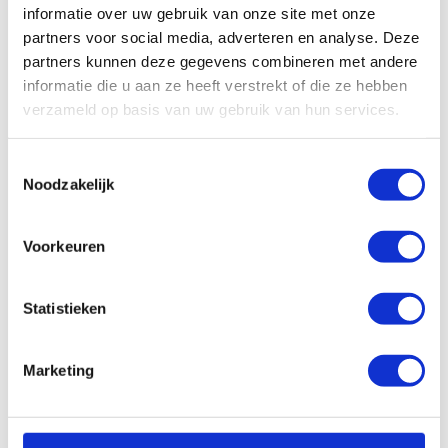
SKF Vet LGEP 1 18Kg
informatie over uw gebruik van onze site met onze
vetdrum
partners voor social media, adverteren en analyse. Deze
€
548,38
Excl. btw
partners kunnen deze gegevens combineren met andere
informatie die u aan ze heeft verstrekt of die ze hebben
In winkelwagen
verzameld op basis van uw gebruik van hun services.
Toestemmingsselectie
Noodzakelijk
Veelgestelde vragen
Voorkeuren
Waarom kiezen voor Ambi
a
Smeersystemen?
Statistieken
Hoe kan ik bij Ambi Smeersystemen
a
bestellen?
Marketing
Kan ik advies krijgen over welk
a
smeersysteem het beste bij mijn
toepassing past?
Wat zijn de voordelen van het gebruik van
a