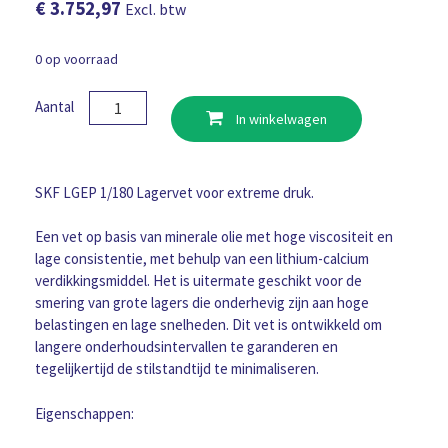
€
3.752,97
Excl. btw
0 op voorraad
SKF
Aantal
In winkelwagen
Vet
LGEP
1
180Kg
SKF LGEP 1/180 Lagervet voor extreme druk.
vetdrum
aantal
Een vet op basis van minerale olie met hoge viscositeit en
lage consistentie, met behulp van een lithium-calcium
verdikkingsmiddel. Het is uitermate geschikt voor de
smering van grote lagers die onderhevig zijn aan hoge
belastingen en lage snelheden. Dit vet is ontwikkeld om
langere onderhoudsintervallen te garanderen en
tegelijkertijd de stilstandtijd te minimaliseren.
Eigenschappen: