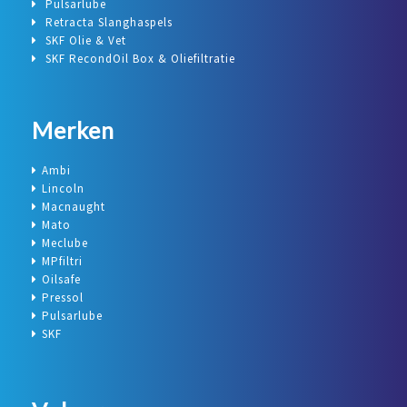
Pulsarlube
Retracta Slanghaspels
SKF Olie & Vet
SKF RecondOil Box & Oliefiltratie
Merken
Ambi
Lincoln
Macnaught
Mato
Meclube
MPfiltri
Oilsafe
Pressol
Pulsarlube
SKF