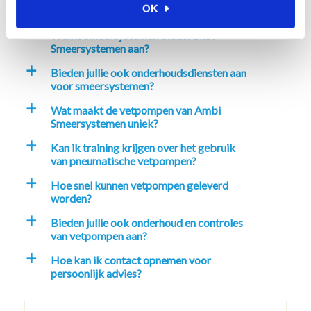
OK
smeersystemen in mijn industrie?
Welke smeersystemen biedt Ambi
a
Smeersystemen aan?
Bieden jullie ook onderhoudsdiensten aan
a
voor smeersystemen?
Wat maakt de vetpompen van Ambi
a
Smeersystemen uniek?
Kan ik training krijgen over het gebruik
a
van pneumatische vetpompen?
Hoe snel kunnen vetpompen geleverd
a
worden?
Bieden jullie ook onderhoud en controles
a
van vetpompen aan?
Hoe kan ik contact opnemen voor
a
persoonlijk advies?