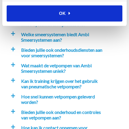
smeersysteem het beste bij mijn
toepassing past?
OK
Wat zijn de voordelen van het gebruik van
a
smeersystemen in mijn industrie?
Welke smeersystemen biedt Ambi
a
Smeersystemen aan?
Bieden jullie ook onderhoudsdiensten aan
a
voor smeersystemen?
Wat maakt de vetpompen van Ambi
a
Smeersystemen uniek?
Kan ik training krijgen over het gebruik
a
van pneumatische vetpompen?
Hoe snel kunnen vetpompen geleverd
a
worden?
Bieden jullie ook onderhoud en controles
a
van vetpompen aan?
Hoe kan ik contact opnemen voor
a