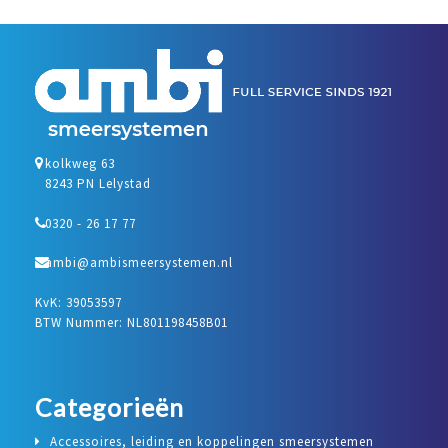
kolkweg 63
8243 PN Lelystad
0320 - 26 17 77
ambi@ambismeersystemen.nl
KvK: 39053597
BTW Nummer: NL801198458B01
Categorieën
Accessoires, leiding en koppelingen smeersystemen