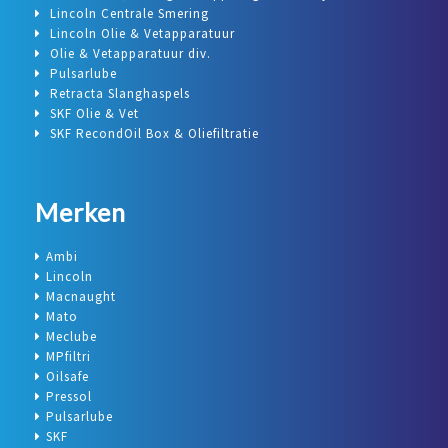
Lincoln Centrale Smering
Lincoln Olie & Vetapparatuur
Olie & Vetapparatuur div.
Pulsarlube
Retracta Slanghaspels
SKF Olie & Vet
SKF RecondOil Box & Oliefiltratie
Merken
Ambi
Lincoln
Macnaught
Mato
Meclube
MPfiltri
Oilsafe
Pressol
Pulsarlube
SKF