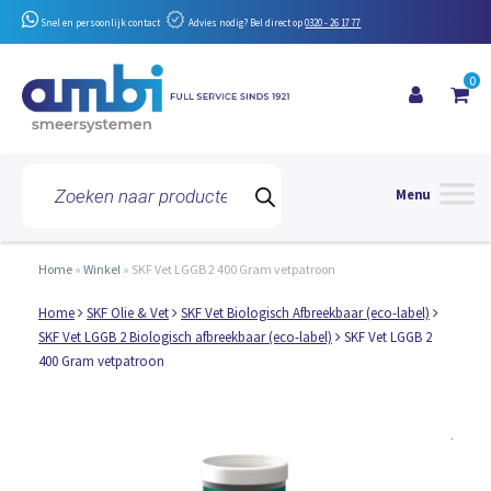
Snel en persoonlijk contact
Advies nodig? Bel direct op
0320 - 26 17 77
0
Toggle 
Producten
zoeken
Home
»
Winkel
»
SKF Vet LGGB 2 400 Gram vetpatroon
Home
SKF Olie & Vet
SKF Vet Biologisch Afbreekbaar (eco-label)
SKF Vet LGGB 2 Biologisch afbreekbaar (eco-label)
SKF Vet LGGB 2
400 Gram vetpatroon