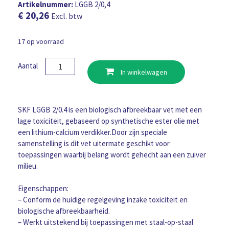
Artikelnummer:
LGGB 2/0,4
€
20,26
Excl. btw
17 op voorraad
SKF
Aantal
In winkelwagen
Vet
LGGB
2
400
SKF LGGB 2/0.4 is een biologisch afbreekbaar vet met een
Gram
lage toxiciteit, gebaseerd op synthetische ester olie met
vetpatroon
een lithium-calcium verdikker.Door zijn speciale
aantal
samenstelling is dit vet uitermate geschikt voor
toepassingen waarbij belang wordt gehecht aan een zuiver
milieu.
Eigenschappen:
– Conform de huidige regelgeving inzake toxiciteit en
biologische afbreekbaarheid.
– Werkt uitstekend bij toepassingen met staal-op-staal