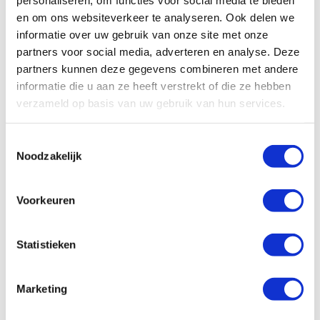
en om ons websiteverkeer te analyseren. Ook delen we
SKF Vet LGGB 2 180KG
vetdrum
informatie over uw gebruik van onze site met onze
partners voor social media, adverteren en analyse. Deze
€
4.801,00
SKF Vet LGGB 2 18KG
Excl. btw
vetdrum
partners kunnen deze gegevens combineren met andere
In winkelwagen
informatie die u aan ze heeft verstrekt of die ze hebben
€
709,69
Excl. btw
verzameld op basis van uw gebruik van hun services.
In winkelwagen
Toestemmingsselectie
Noodzakelijk
Veelgestelde vragen
Voorkeuren
Waarom kiezen voor Ambi
a
Statistieken
Smeersystemen?
Hoe kan ik bij Ambi Smeersystemen
a
Marketing
bestellen?
Kan ik advies krijgen over welk
a