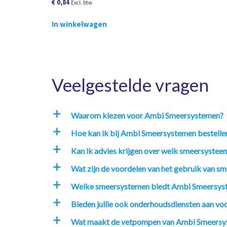
€
0,84
Excl. btw
In winkelwagen
Veelgestelde vragen
Waarom kiezen voor Ambi Smeersystemen?
a
Hoe kan ik bij Ambi Smeersystemen bestelle
a
Kan ik advies krijgen over welk smeersysteem
a
Wat zijn de voordelen van het gebruik van sm
a
Welke smeersystemen biedt Ambi Smeersys
a
Bieden jullie ook onderhoudsdiensten aan v
a
Wat maakt de vetpompen van Ambi Smeersy
a