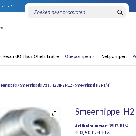
- 26 17 77
Producten
zoeken
 RecondOil Box Oliefiltratie
Oliepompen
Vetpompen
V
eernippels
Smeernippels Staal H2 DIN71412
Smeernippel H2 R1/4″
Smeernippel H2
Artikelnummer:
38H2-R1/4
€
0,50
Excl. btw