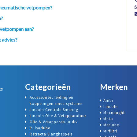
n pneumatische vetpompen?
n?
n vetpompen aan?
 advies?
Categorieën
Merken
Accessoires, leiding en
Ambi
koppelingen smeersystemen
Lincoln
Lincoln Centrale Smering
Macnaught
Lincoln Olie & Vetapparatuur
Mato
Olie & Vetapparatuur div.
Meclube
Pulsarlube
MPfiltri
Retracta Slanghaspels