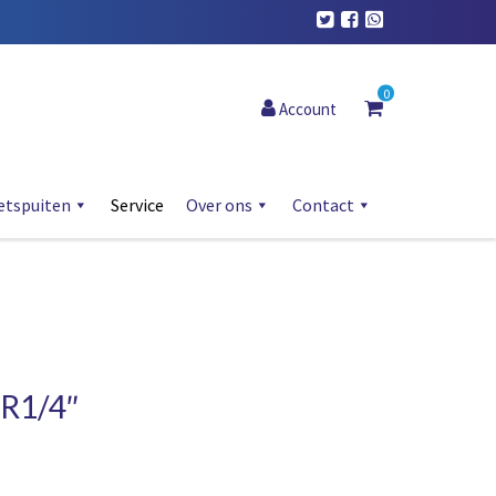
0
Account
etspuiten
Service
Over ons
Contact
 R1/4″