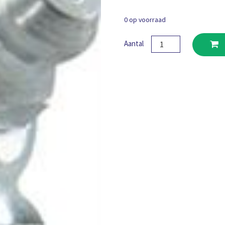
0 op voorraad
Smeernippel
Aantal
H2
R1/4"
aantal