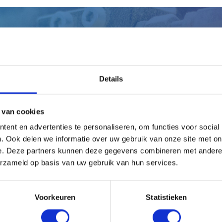
eb je persoonlijk advies nodi
Laat ons jou adviseren!
Details
Maak gelijk een afspraak
 van cookies
ent en advertenties te personaliseren, om functies voor social
. Ook delen we informatie over uw gebruik van onze site met on
e. Deze partners kunnen deze gegevens combineren met andere i
erzameld op basis van uw gebruik van hun services.
Voorkeuren
Statistieken
en