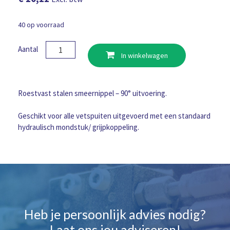
40 op voorraad
Smeernippel
Aantal
In winkelwagen
H3
R1/4
RVS
aantal
Roestvast stalen smeernippel – 90° uitvoering.
Geschikt voor alle vetspuiten uitgevoerd met een standaard
hydraulisch mondstuk/ grijpkoppeling.
Heb je persoonlijk advies nodig?
Laat ons jou adviseren!