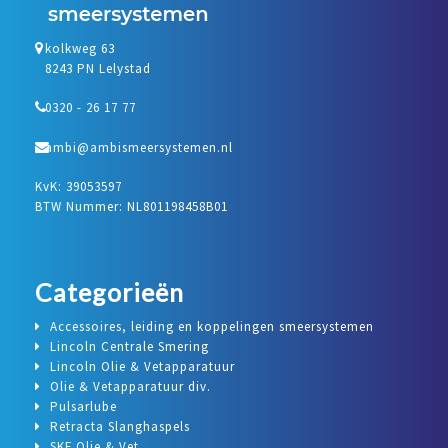
kolkweg 63
8243 PN Lelystad
0320 - 26 17 77
ambi@ambismeersystemen.nl
KvK: 39053597
BTW Nummer: NL801198458B01
Categorieën
Accessoires, leiding en koppelingen smeersystemen
Lincoln Centrale Smering
Lincoln Olie & Vetapparatuur
Olie & Vetapparatuur div.
Pulsarlube
Retracta Slanghaspels
SKF Olie & Vet