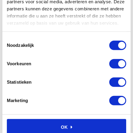
partners voor social media, adverteren en analyse. Deze
€
3,83
€
6,30
Excl. btw
Excl. btw
partners kunnen deze gegevens combineren met andere
In winkelwagen
In winkelwagen
informatie die u aan ze heeft verstrekt of die ze hebben
verzameld op basis van uw gebruik van hun services.
Toestemmingsselectie
Noodzakelijk
Veelgestelde vragen
Voorkeuren
Waarom kiezen voor Ambi
a
Smeersystemen?
Hoe kan ik bij Ambi Smeersystemen
a
Statistieken
bestellen?
Kan ik advies krijgen over welk
a
Marketing
smeersysteem het beste bij mijn
toepassing past?
Wat zijn de voordelen van het gebruik van
a
smeersystemen in mijn industrie?
OK