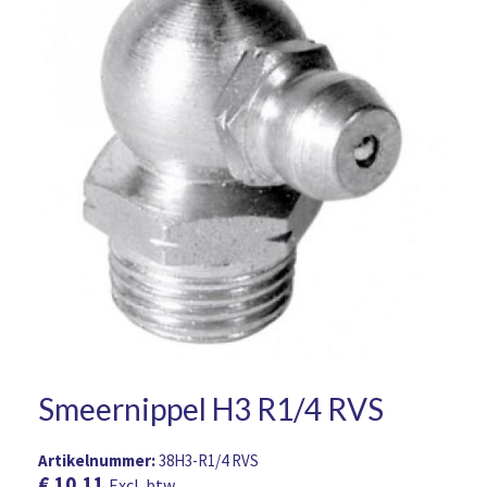
Smeernippel H3 R1/4 RVS
Artikelnummer:
38H3-R1/4 RVS
€
10,11
Excl. btw