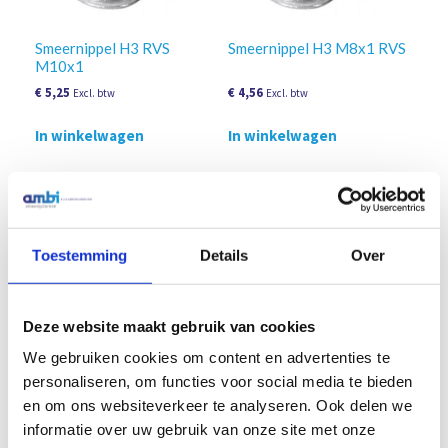
Smeernippel H3 RVS
Smeernippel H3 M8x1 RVS
M10x1
€
5,25
€
4,56
Excl. btw
Excl. btw
In winkelwagen
In winkelwagen
Toestemming
Details
Over
Deze website maakt gebruik van cookies
We gebruiken cookies om content en advertenties te
personaliseren, om functies voor social media te bieden
en om ons websiteverkeer te analyseren. Ook delen we
Smeernippel H3 M6x1 RVS
Smeernippel H3 R1/8″ RVS
informatie over uw gebruik van onze site met onze