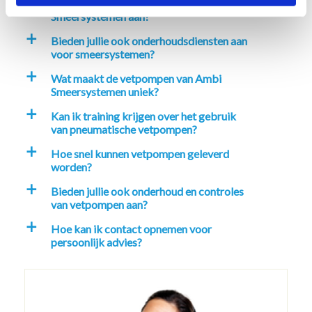
Welke smeersystemen biedt Ambi
a
Smeersystemen aan?
Bieden jullie ook onderhoudsdiensten aan
a
voor smeersystemen?
Wat maakt de vetpompen van Ambi
a
Smeersystemen uniek?
Kan ik training krijgen over het gebruik
a
van pneumatische vetpompen?
Hoe snel kunnen vetpompen geleverd
a
worden?
Bieden jullie ook onderhoud en controles
a
van vetpompen aan?
Hoe kan ik contact opnemen voor
a
persoonlijk advies?