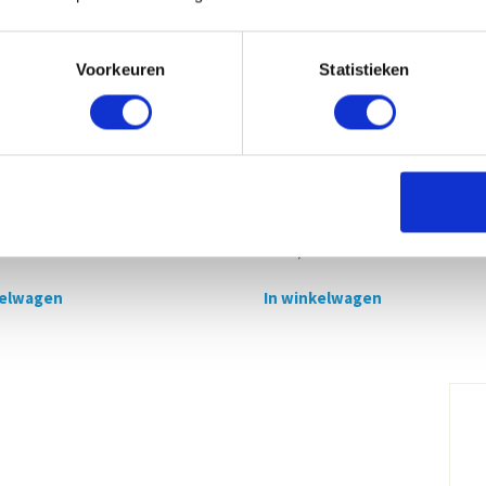
Voorkeuren
Statistieken
aat Ø250-280mm, 16-20 KG
Volgplaat Ø540-580 mm, 180
KG
€
108,00
xcl. btw
Excl. btw
kelwagen
In winkelwagen