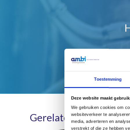
H
Toestemming
Deze website maakt gebruik
We gebruiken cookies om cont
Gerelateerde product
websiteverkeer te analyseren
media, adverteren en analys
verstrekt of die ze hebben v