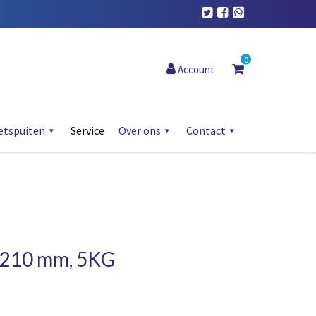
0
Account
etspuiten
Service
Over ons
Contact
-210 mm, 5KG