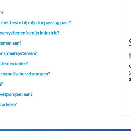
n?
 het beste bij mijn toepassing past?
eersystemen in mijn industrie?
temen aan?
oor smeersystemen?
stemen uniek?
n pneumatische vetpompen?
n?
n vetpompen aan?
 advies?