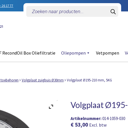
- 26 17 77
Producten
zoeken
 RecondOil Box Oliefiltratie
Oliepompen
Vetpompen
V
 toebehoren
Volgplaat zuigbuis Ø30mm
Volgplaat Ø195-210 mm, 5KG
Volgplaat Ø195
Artikelnummer:
014-1059-030
€
53,00
Excl. btw