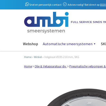
Snel en persoonlijk contact
Advies nodig? Bel direct op
0320 
Webshop
Automatische smeersystemen
SKF
Home
»
Winkel
»
Volgplaat Ø195-210 mm, 5KG
Home
Olie & Vetapparatuur div.
Pneumatische vetpompen &