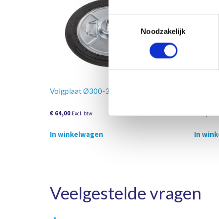
Toestemmingsselectie
Noodzakelijk
Volgplaat Ø300-330mm, 20-30 KG
Volgpl
€
64,00
€
61,00
Excl. btw
E
In winkelwagen
In win
Veelgestelde vragen