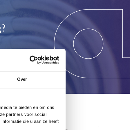
g?
Over
 media te bieden en om ons
ze partners voor social
nformatie die u aan ze heeft