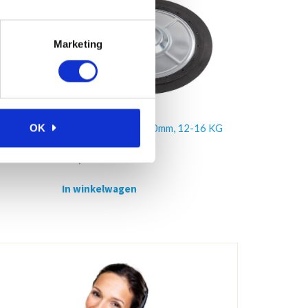
Marketing
-220
Volgplaat Ø240-260mm, 12-16 KG
OK
€
57,00
Excl. btw
In winkelwagen