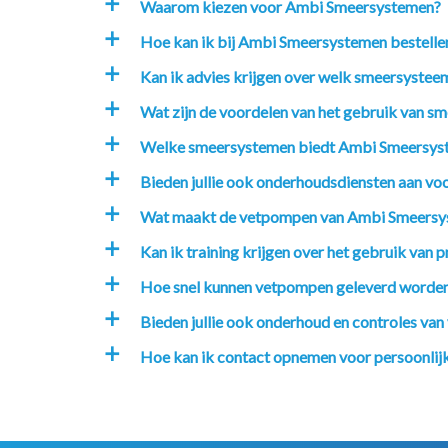
Waarom kiezen voor Ambi Smeersystemen?
a
Hoe kan ik bij Ambi Smeersystemen bestelle
a
Kan ik advies krijgen over welk smeersysteem
a
Wat zijn de voordelen van het gebruik van sm
a
Welke smeersystemen biedt Ambi Smeersys
a
Bieden jullie ook onderhoudsdiensten aan v
a
Wat maakt de vetpompen van Ambi Smeersy
a
Kan ik training krijgen over het gebruik va
a
Hoe snel kunnen vetpompen geleverd worde
a
Bieden jullie ook onderhoud en controles va
a
Hoe kan ik contact opnemen voor persoonlijk
a