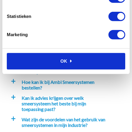
€
68,58
€
195,78
Excl. btw
Excl. btw
Statistieken
In winkelwagen
In winkelwagen
Marketing
Veelgestelde vragen
OK
Waarom kiezen voor Ambi
a
Smeersystemen?
Hoe kan ik bij Ambi Smeersystemen
a
bestellen?
Kan ik advies krijgen over welk
a
smeersysteem het beste bij mijn
toepassing past?
Wat zijn de voordelen van het gebruik van
a
smeersystemen in mijn industrie?