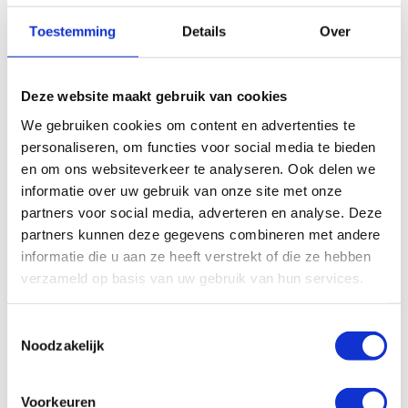
Macnaught BOP Pompbuis
Macnaught BOP Pompbuis
Toestemming
Details
Over
KIT 60Ltr – ATF
kit 20Ltr. ATF
€
149,97
€
160,40
Excl. btw
Excl. btw
Deze website maakt gebruik van cookies
In winkelwagen
In winkelwagen
We gebruiken cookies om content en advertenties te
personaliseren, om functies voor social media te bieden
en om ons websiteverkeer te analyseren. Ook delen we
informatie over uw gebruik van onze site met onze
partners voor social media, adverteren en analyse. Deze
partners kunnen deze gegevens combineren met andere
informatie die u aan ze heeft verstrekt of die ze hebben
verzameld op basis van uw gebruik van hun services.
Toestemmingsselectie
Noodzakelijk
Macnaught BOP acculader
Macnaught BOP Pompbuis
kit 60Ltr. Olie Medium-
Hoge Viscositeit
Voorkeuren