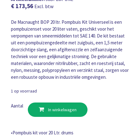
€
173,56
Excl. btw
De Macnaught BOP 20 ltr. Pompbuis Kit Universeel is een
pompbuizenset voor 20 liter vaten, geschikt voor het
verpompen van smeermiddelen tot SAE 140. De kit bestaat
uit een pompbuizengedeelte met zuigbuis, een 1,5 meter
doorzichtige slang, een afgiftenozzle en zelfaanzuigende
techniek voor een gelijkmatige stroming. De gebruikte
materialen, waaronder nitrilrubber, zacht en roestvrij staal,
nylon, messing, polypropyleen en verzinkt staal, zorgen voor
een robuuste opbouw in industriële omgevingen.
1 op voorraad
Macnaught
Aantal
In winkelwagen
BOP
20
ltr.
Pompbuis
•Pompbuis kit voor 20 Ltr. drums
Kit