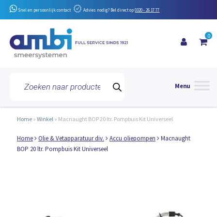
Snel en persoonlijk contact
Advies nodig? Bel direct op
0320 - 26 17 77
0
Toggle 
Producten
zoeken
Home
»
Winkel
»
Macnaught BOP 20 ltr. Pompbuis Kit Universeel
Home
Olie & Vetapparatuur div.
Accu oliepompen
Macnaught
BOP 20 ltr. Pompbuis Kit Universeel