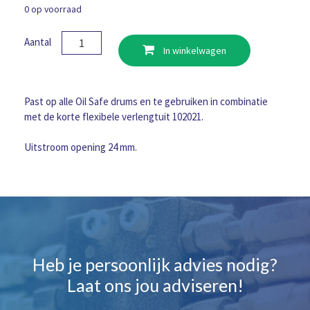
0 op voorraad
OilSafe
Aantal
In winkelwagen
Deksel
met
korte
tuit
Past op alle Oil Safe drums en te gebruiken in combinatie
blauw
met de korte flexibele verlengtuit 102021.
aantal
Uitstroom opening 24 mm.
Heb je persoonlijk advies nodig?
Laat ons jou adviseren!