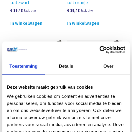
tuit zwart
tuit oranje
€
89,48
€
89,48
Excl. btw
Excl. btw
In winkelwagen
In winkelwagen
Toestemming
Details
Over
Deze website maakt gebruik van cookies
We gebruiken cookies om content en advertenties te
OilSafe Deksel met korte
OilSafe Deksel met korte
tuit beige
tuit donkergroen
personaliseren, om functies voor social media te bieden
€
99,56
€
89,48
en om ons websiteverkeer te analyseren. Ook delen we
Excl. btw
Excl. btw
informatie over uw gebruik van onze site met onze
In winkelwagen
In winkelwagen
partners voor social media, adverteren en analyse. Deze
partners kunnen deze gegevens combineren met andere