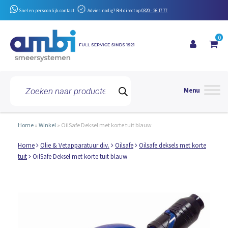
Snel en persoonlijk contact
Advies nodig? Bel direct op
0320 - 26 17 77
0
Toggle 
Producten
zoeken
Home
»
Winkel
»
OilSafe Deksel met korte tuit blauw
Home
Olie & Vetapparatuur div.
Oilsafe
Oilsafe deksels met korte
tuit
OilSafe Deksel met korte tuit blauw