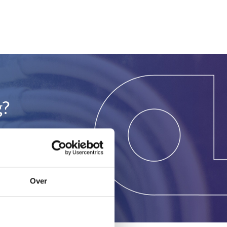
g?
Over