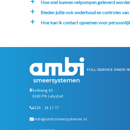
Hoe snel kunnen vetpompen geleverd worde
a
Bieden jullie ook onderhoud en controles va
a
Hoe kan ik contact opnemen voor persoonlijk
a
kolkweg 63
8243 PN Lelystad
0320 - 26 17 77
ambi@ambismeersystemen.nl