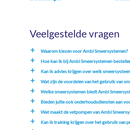
Veelgestelde vragen
Waarom kiezen voor Ambi Smeersystemen?
a
Hoe kan ik bij Ambi Smeersystemen bestelle
a
Kan ik advies krijgen over welk smeersysteem
a
Wat zijn de voordelen van het gebruik van sm
a
Welke smeersystemen biedt Ambi Smeersys
a
Bieden jullie ook onderhoudsdiensten aan v
a
Wat maakt de vetpompen van Ambi Smeersy
a
Kan ik training krijgen over het gebruik va
a