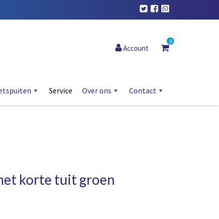
0
Account
etspuiten
Service
Over ons
Contact
et korte tuit groen