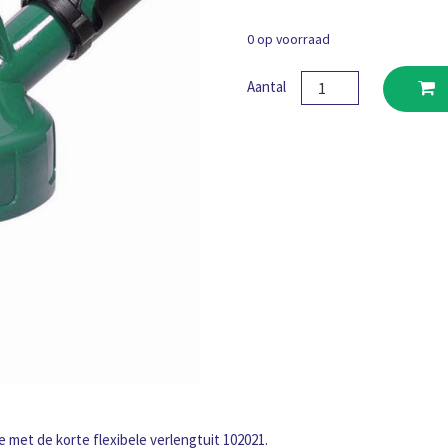
0 op voorraad
OilSafe
Aantal
Deksel
met
korte
tuit
groen
aantal
e met de korte flexibele verlengtuit 102021.