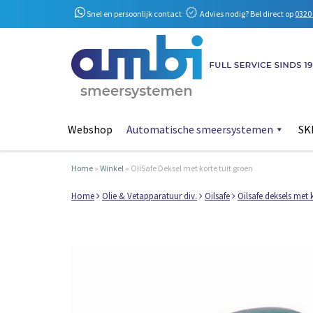
Snel en persoonlijk contact
Advies nodig? Bel direct op
0320 
Webshop
Automatische smeersystemen
SKF
Home
»
Winkel
»
OilSafe Deksel met korte tuit groen
Home
Olie & Vetapparatuur div.
Oilsafe
Oilsafe deksels met k