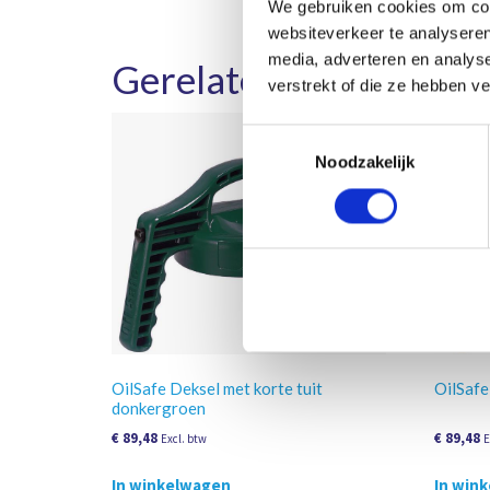
We gebruiken cookies om cont
websiteverkeer te analyseren
media, adverteren en analys
Gerelateerde product
verstrekt of die ze hebben v
Toestemmingsselectie
Noodzakelijk
OilSafe Deksel met korte tuit
OilSafe
donkergroen
€
89,48
€
89,48
Excl. btw
E
In winkelwagen
In win