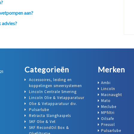
n?
n vetpompen aan?
 advies?
Categorieën
Merken
Accessoires, leiding en
Ambi
koppelingen smeersystemen
Lincoln
Lincoln Centrale Smering
Macnaught
Lincoln Olie & Vetapparatuur
Mato
Olie & Vetapparatuur div.
Meclube
Pulsarlube
MPfiltri
Retracta Slanghaspels
Oilsafe
SKF Olie & Vet
Pressol
SKF RecondOil Box &
Pulsarlube
Oliefiltratie