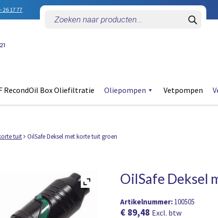
- 26 17 77
Producten
zoeken
 RecondOil Box Oliefiltratie
Oliepompen
Vetpompen
V
orte tuit
OilSafe Deksel met korte tuit groen
OilSafe Deksel m
Artikelnummer:
100505
€
89,48
Excl. btw