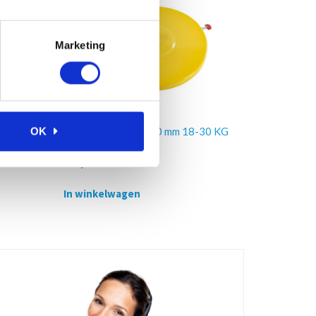
Marketing
60 KG
Vatdeksel Ø260-320 mm 18-30 KG
OK
€
40,90
Excl. btw
In winkelwagen