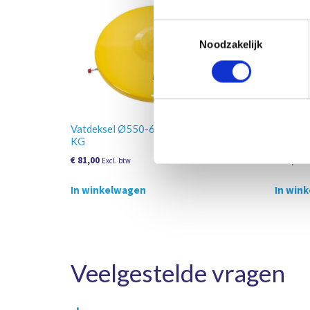
Toestemmingsselectie
Noodzakelijk
Vatdeksel Ø550-6000 mm, 180-220
Vatdek
KG
€
81,00
€
47,70
Excl. btw
E
In winkelwagen
In win
Veelgestelde vragen