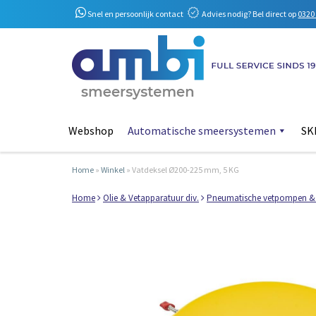
Snel en persoonlijk contact
Advies nodig? Bel direct op
0320 
Webshop
Automatische smeersystemen
SKF
Home
»
Winkel
»
Vatdeksel Ø200-225 mm, 5 KG
Home
Olie & Vetapparatuur div.
Pneumatische vetpompen &