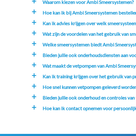
Waarom kiezen voor Ambi Smeersystemen?
a
Hoe kan ik bij Ambi Smeersystemen bestelle
a
Kan ik advies krijgen over welk smeersysteem
a
Wat zijn de voordelen van het gebruik van sm
a
Welke smeersystemen biedt Ambi Smeersys
a
Bieden jullie ook onderhoudsdiensten aan v
a
Wat maakt de vetpompen van Ambi Smeersy
a
Kan ik training krijgen over het gebruik va
a
Hoe snel kunnen vetpompen geleverd worde
a
Bieden jullie ook onderhoud en controles va
a
Hoe kan ik contact opnemen voor persoonlijk
a