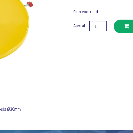
0 op voorraad
Vatdeksel
Aantal
Ø200-
225
mm,
5
KG
aantal
gbuis Ø30mm