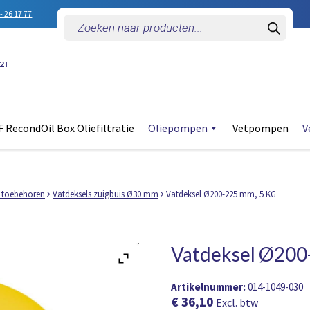
- 26 17 77
Producten
zoeken
 RecondOil Box Oliefiltratie
Oliepompen
Vetpompen
V
 toebehoren
Vatdeksels zuigbuis Ø30 mm
Vatdeksel Ø200-225 mm, 5 KG
Vatdeksel Ø200
Artikelnummer:
014-1049-030
€
36,10
Excl. btw