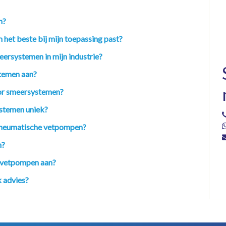
n?
 het beste bij mijn toepassing past?
eersystemen in mijn industrie?
temen aan?
oor smeersystemen?
stemen uniek?
n pneumatische vetpompen?
n?
n vetpompen aan?
 advies?