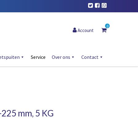
0
Account
etspuiten
Service
Over ons
Contact
-225 mm, 5 KG