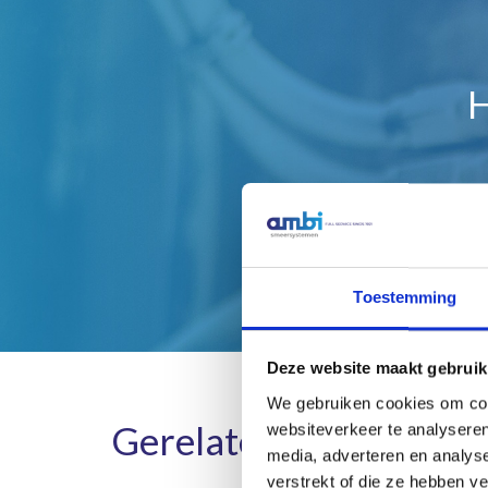
H
Toestemming
Deze website maakt gebruik
We gebruiken cookies om cont
Gerelateerde product
websiteverkeer te analyseren
media, adverteren en analys
verstrekt of die ze hebben v