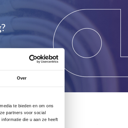
g?
Over
 media te bieden en om ons
ze partners voor social
nformatie die u aan ze heeft