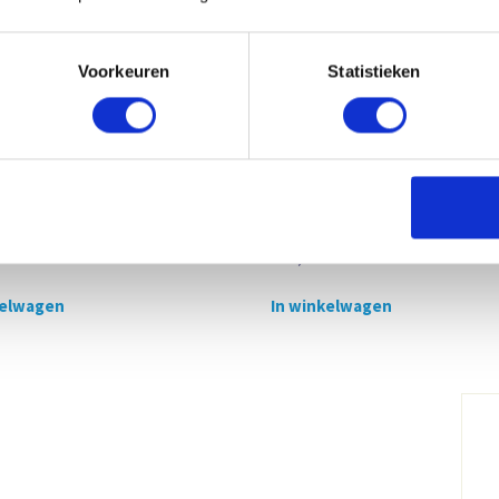
Voorkeuren
Statistieken
sel Ø340-395 mm, 30-50 KG
Vatdeksel Ø370-420 mm, 50-
€
49,60
xcl. btw
Excl. btw
kelwagen
In winkelwagen