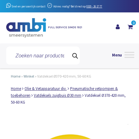
Snel en persoonlijk contact
Advies nodig? Bel direct op
0320 - 26 17 77
0
Toggle 
Producten
zoeken
Home
»
Winkel
»
Vatdeksel Ø370-420 mm, 50-60 KG
Home
Olie & Vetapparatuur div.
Pneumatische vetpompen &
toebehoren
Vatdeksels zuigbuis Ø30 mm
Vatdeksel Ø370-420 mm,
50-60 KG