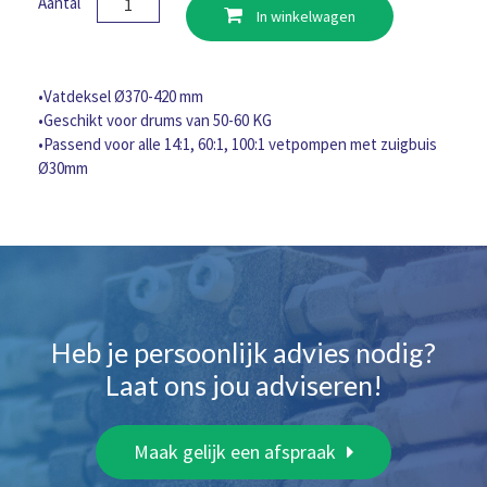
Aantal
In winkelwagen
Ø370-
420
mm,
50-
•Vatdeksel Ø370-420 mm
60
•Geschikt voor drums van 50-60 KG
KG
•Passend voor alle 14:1, 60:1, 100:1 vetpompen met zuigbuis
aantal
Ø30mm
Heb je persoonlijk advies nodig?
Laat ons jou adviseren!
Maak gelijk een afspraak