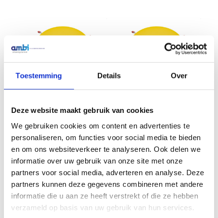
Toestemming
Details
Over
Vatdeksel Ø260-320 mm
Vatdeksel Ø240-280 mm,
18-30 KG
12-16 KG
Deze website maakt gebruik van cookies
€
40,90
€
38,50
Excl. btw
Excl. btw
We gebruiken cookies om content en advertenties te
In winkelwagen
In winkelwagen
personaliseren, om functies voor social media te bieden
en om ons websiteverkeer te analyseren. Ook delen we
informatie over uw gebruik van onze site met onze
partners voor social media, adverteren en analyse. Deze
partners kunnen deze gegevens combineren met andere
Veelgestelde vragen
informatie die u aan ze heeft verstrekt of die ze hebben
verzameld op basis van uw gebruik van hun services.
a