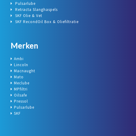
Pulsarlube
Retracta Slanghaspels
SKF Olie & Vet
SKF RecondOil Box & Oliefiltratie
Merken
Ambi
Lincoln
Macnaught
Mato
Meclube
MPfiltri
Oilsafe
Pressol
Pulsarlube
SKF