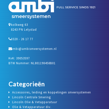
kolkweg 63
8243 PN Lelystad
0320 - 26 17 77
ambi@ambismeersystemen.nl
KvK: 39053597
BTW Nummer: NL801198458B01
Categorieën
Accessoires, leiding en koppelingen smeersystemen
Lincoln Centrale Smering
Lincoln Olie & Vetapparatuur
Olie & Vetapparatuur div.