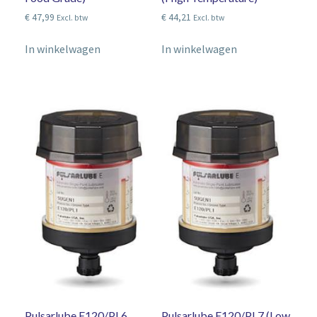
€
47,99
€
44,21
Excl. btw
Excl. btw
In winkelwagen
In winkelwagen
Pulsarlube E120/PL6
Pulsarlube E120/PL7 (Low