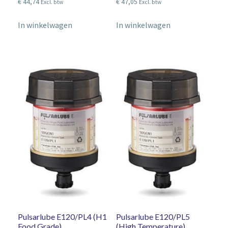
€
44,74
€
47,05
Excl. btw
Excl. btw
In winkelwagen
In winkelwagen
Pulsarlube E120/PL4 (H1
Pulsarlube E120/PL5
Food Grade)
(High Temperature)