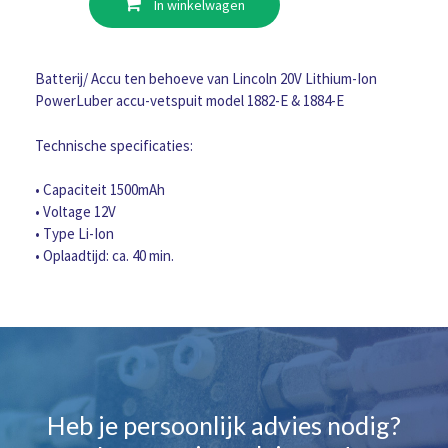
In winkelwagen
12V
Li-
Ion
t.b.v.
Batterij/ Accu ten behoeve van Lincoln 20V Lithium-Ion
Powerluber
PowerLuber accu-vetspuit model 1882-E & 1884-E
1262-
E
Technische specificaties:
aantal
• Capaciteit 1500mAh
• Voltage 12V
• Type Li-Ion
• Oplaadtijd: ca. 40 min.
Heb je persoonlijk advies nodig?