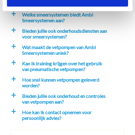
smeersystemen in mijn industrie?
Welke smeersystemen biedt Ambi
a
Smeersystemen aan?
Bieden jullie ook onderhoudsdiensten aan
a
voor smeersystemen?
Wat maakt de vetpompen van Ambi
a
Smeersystemen uniek?
Kan ik training krijgen over het gebruik
a
van pneumatische vetpompen?
Hoe snel kunnen vetpompen geleverd
a
worden?
Bieden jullie ook onderhoud en controles
a
van vetpompen aan?
Hoe kan ik contact opnemen voor
a
persoonlijk advies?