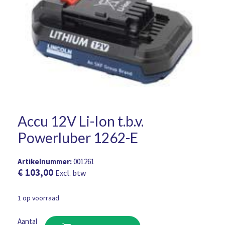
Accu 12V Li-Ion t.b.v.
Powerluber 1262-E
Artikelnummer:
001261
€
103,00
Excl. btw
1 op voorraad
Accu
Aantal