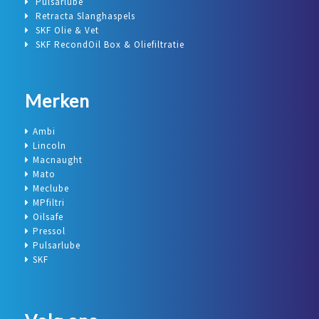
Pulsarlube
Retracta Slanghaspels
SKF Olie & Vet
SKF RecondOil Box & Oliefiltratie
Merken
Ambi
Lincoln
Macnaught
Mato
Meclube
MPfiltri
Oilsafe
Pressol
Pulsarlube
SKF