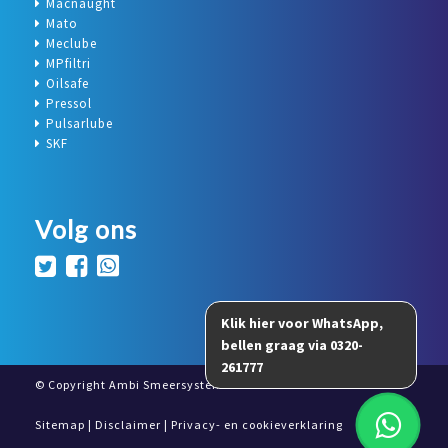
Macnaught
Mato
Meclube
MPfiltri
Oilsafe
Pressol
Pulsarlube
SKF
Volg ons
© Copyright Ambi Smeersystemen 2026
Sitemap
|
Disclaimer
|
Privacy- en cookieverklaring