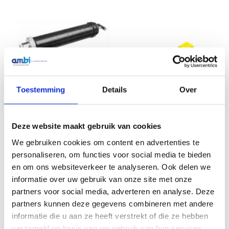
Toestemming
Details
Over
Lincoln handmatige
vulpomp 2KG reservoir
€
123,30
Excl. btw
Adapter M22x1,5 recht tbv
Deze website maakt gebruik van cookies
leegdrukker met gele dop
In winkelwagen
€
8,55
We gebruiken cookies om content en advertenties te
Excl. btw
personaliseren, om functies voor social media te bieden
In winkelwagen
en om ons websiteverkeer te analyseren. Ook delen we
informatie over uw gebruik van onze site met onze
partners voor social media, adverteren en analyse. Deze
partners kunnen deze gegevens combineren met andere
informatie die u aan ze heeft verstrekt of die ze hebben
Veelgestelde vragen
verzameld op basis van uw gebruik van hun services.