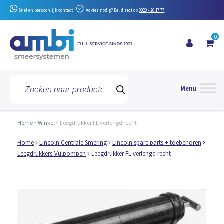
Snel en persoonlijk contact
Advies nodig? Bel direct op
0320 - 26 17 77
0
Toggle 
Producten
zoeken
Home
»
Winkel
»
Leegdrukker FL verlengd recht
Home
Lincoln Centrale Smering
Lincoln spare parts + toebehoren
Leegdrukkers-Vulpompen
Leegdrukker FL verlengd recht