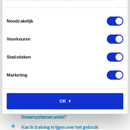
Waarom kiezen voor Ambi
a
Toestemmingsselectie
Smeersystemen?
Noodzakelijk
Hoe kan ik bij Ambi Smeersystemen
a
bestellen?
Voorkeuren
Kan ik advies krijgen over welk
a
smeersysteem het beste bij mijn
toepassing past?
Statistieken
Wat zijn de voordelen van het gebruik van
a
smeersystemen in mijn industrie?
Marketing
Welke smeersystemen biedt Ambi
a
Smeersystemen aan?
Bieden jullie ook onderhoudsdiensten aan
a
voor smeersystemen?
OK
Wat maakt de vetpompen van Ambi
a
Smeersystemen uniek?
Kan ik training krijgen over het gebruik
a