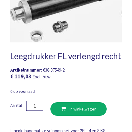
Leegdrukker FL verlengd recht
Artikelnummer:
638-37549-2
€
119,03
Excl. btw
0 op voorraad
Leegdrukker
Aantal
In winkelwagen
FL
verlengd
recht
aantal
Lincoln handmatige vulpomp set voor 2FL, 4 en 8 KG