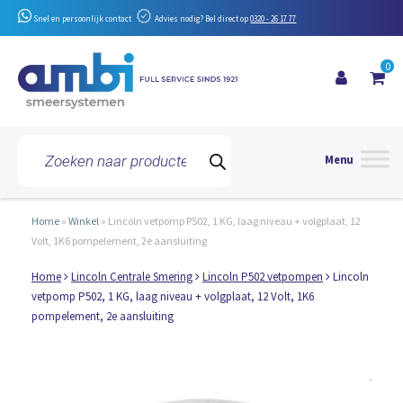
Snel en persoonlijk contact
Advies nodig? Bel direct op
0320 - 26 17 77
0
Toggle 
Producten
zoeken
Home
»
Winkel
»
Lincoln vetpomp P502, 1 KG, laag niveau + volgplaat, 12
Volt, 1K6 pompelement, 2e aansluiting
Home
Lincoln Centrale Smering
Lincoln P502 vetpompen
Lincoln
vetpomp P502, 1 KG, laag niveau + volgplaat, 12 Volt, 1K6
pompelement, 2e aansluiting