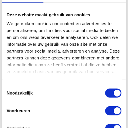
Deze website maakt gebruik van cookies
We gebruiken cookies om content en advertenties te
personaliseren, om functies voor social media te bieden
en om ons websiteverkeer te analyseren. Ook delen we
informatie over uw gebruik van onze site met onze
partners voor social media, adverteren en analyse. Deze
partners kunnen deze gegevens combineren met andere
informatie die u aan ze heeft verstrekt of die ze hebben
verzameld op basis van uw gebruik van hun services.
Lincoln vetpomp P502, 1
Lincoln vetpomp P502, 1
KG, 12 Volt, 1K6
KG, 12 Volt, 1K6
Toestemmingsselectie
pompelement
pompelement incl. timer, 2e
Noodzakelijk
aansluiting
€
876,92
€
1.450,71
Excl. btw
Excl. btw
Voorkeuren
In winkelwagen
In winkelwagen