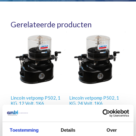
Gerelateerde producten
Lincoln vetpomp P502, 1
Lincoln vetpomp P502, 1
KG, 12 Volt, 1K6
KG, 24 Volt, 1K6
pompelement incl. timer
pompelement
€
1.066,18
€
876,92
Excl. btw
Excl. btw
Toestemming
Details
Over
In winkelwagen
In winkelwagen