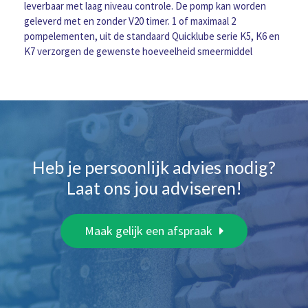
1K6
leverbaar met laag niveau controle. De pomp kan worden
pompelement,
geleverd met en zonder V20 timer. 1 of maximaal 2
2e
pompelementen, uit de standaard Quicklube serie K5, K6 en
aansluiting
K7 verzorgen de gewenste hoeveelheid smeermiddel
aantal
Heb je persoonlijk advies nodig?
Laat ons jou adviseren!
Maak gelijk een afspraak