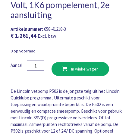
Volt, 1K6 pompelement, 2e
aansluiting
Artikelnummer:
658-41218-3
€
1.261,44
Excl. btw
0 op voorraad
Lincoln
Aantal
In winkelwagen
vetpomp
P502,
1
KG,
De Lincoln vetpomp P502 is de jongste telg uit het Lincoln
laag
Quicklube programma . Uitermate geschikt voor
niveau
toepassingen waarbij ruimte beperkt is. De P502 is een
+
eenvoudig en compacte smeerpomp. Geschikt voor gebruik
volgplaat,
met Lincoln SSV(D) progressieve vetverdelers. Of tot
12
maximaal 2 smeerpunten rechtstreeks vanaf de pomp. De
Volt,
P502 is geschikt voor 12 of 24V DC spanning. Optioneel