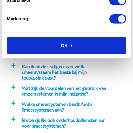
Statistieken
Veelgestelde vragen
Marketing
Waarom kiezen voor Ambi
a
Smeersystemen?
OK
Hoe kan ik bij Ambi Smeersystemen
a
bestellen?
Kan ik advies krijgen over welk
a
smeersysteem het beste bij mijn
toepassing past?
Wat zijn de voordelen van het gebruik van
a
smeersystemen in mijn industrie?
Welke smeersystemen biedt Ambi
a
Smeersystemen aan?
Bieden jullie ook onderhoudsdiensten aan
a
voor smeersystemen?