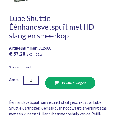
Lube Shuttle
Éénhandsvetspuit met HD
slang en smeerkop
Artikelnummer:
3025090
€
57,20
Excl. btw
2 op voorraad
Lube
Aantal
In winkelwagen
Shuttle
Éénhandsvetspuit
met
HD
Éénhandsvetspuit van verzinkt staal geschikt voor Lube
slang
Shuttle Cartridges. Gemaakt van hoogwaardig verzinkt staal
en
met een kunststof. Hervulbaar met behulp van de Refill-