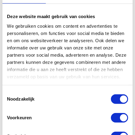
In winkelwagen
In winkelwagen
Deze website maakt gebruik van cookies
We gebruiken cookies om content en advertenties te
personaliseren, om functies voor social media te bieden
en om ons websiteverkeer te analyseren. Ook delen we
informatie over uw gebruik van onze site met onze
partners voor social media, adverteren en analyse. Deze
partners kunnen deze gegevens combineren met andere
informatie die u aan ze heeft verstrekt of die ze hebben
verzameld op basis van uw gebruik van hun services.
Lincoln vetspuit 1151
Toestemmingsselectie
Lincoln vetspuit 1142
Noodzakelijk
€
53,05
Excl. btw
€
50,67
Excl. btw
In winkelwagen
In winkelwagen
Voorkeuren