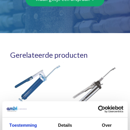
Gerelateerde producten
Lincoln vetspuit 1148
Lincoln vetspuit 1035
€
57,65
Excl. btw
Toestemming
Details
Over
€
127,43
Excl. btw