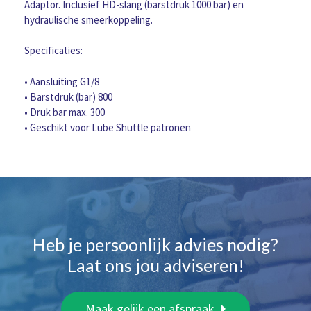
smeerkop
Adaptor. Inclusief HD-slang (barstdruk 1000 bar) en
aantal
hydraulische smeerkoppeling.
Specificaties:
• Aansluiting G1/8
• Barstdruk (bar) 800
• Druk bar max. 300
• Geschikt voor Lube Shuttle patronen
Heb je persoonlijk advies nodig?
Laat ons jou adviseren!
Maak gelijk een afspraak