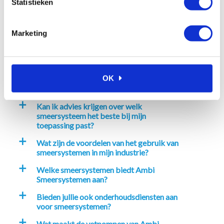
Statistieken
Veelgestelde vragen
Marketing
Waarom kiezen voor Ambi
a
Smeersystemen?
OK
Hoe kan ik bij Ambi Smeersystemen
a
bestellen?
Kan ik advies krijgen over welk
a
smeersysteem het beste bij mijn
toepassing past?
Wat zijn de voordelen van het gebruik van
a
smeersystemen in mijn industrie?
Welke smeersystemen biedt Ambi
a
Smeersystemen aan?
Bieden jullie ook onderhoudsdiensten aan
a
voor smeersystemen?
Wat maakt de vetpompen van Ambi
a