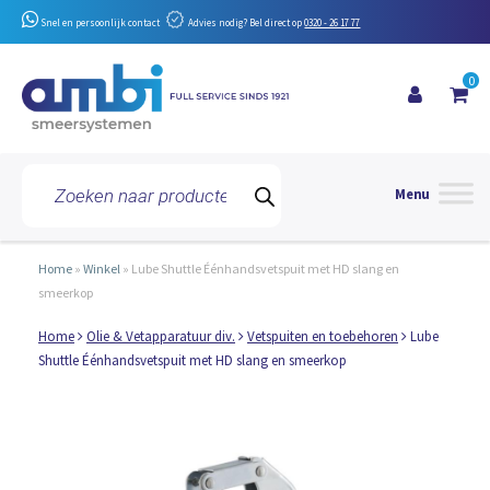
Snel en persoonlijk contact
Advies nodig? Bel direct op
0320 - 26 17 77
0
Toggle 
Producten
zoeken
Home
»
Winkel
»
Lube Shuttle Éénhandsvetspuit met HD slang en
smeerkop
Home
Olie & Vetapparatuur div.
Vetspuiten en toebehoren
Lube
Shuttle Éénhandsvetspuit met HD slang en smeerkop