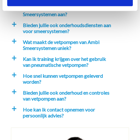
Welke smeersystemen biedt Ambi
a
Smeersystemen aan?
Bieden jullie ook onderhoudsdiensten aan
a
voor smeersystemen?
Wat maakt de vetpompen van Ambi
a
Smeersystemen uniek?
Kan ik training krijgen over het gebruik
a
van pneumatische vetpompen?
Hoe snel kunnen vetpompen geleverd
a
worden?
Bieden jullie ook onderhoud en controles
a
van vetpompen aan?
Hoe kan ik contact opnemen voor
a
persoonlijk advies?