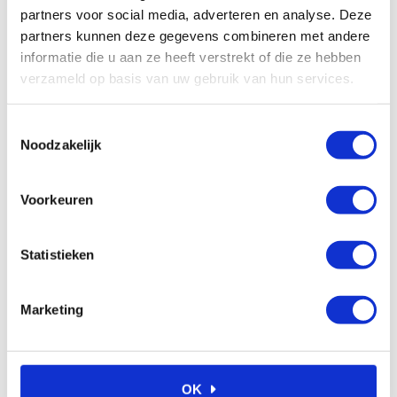
vetpatronen
partners voor social media, adverteren en analyse. Deze
€
1,17
Excl. btw
partners kunnen deze gegevens combineren met andere
informatie die u aan ze heeft verstrekt of die ze hebben
In winkelwagen
verzameld op basis van uw gebruik van hun services.
Toestemmingsselectie
Noodzakelijk
Veelgestelde vragen
Voorkeuren
Waarom kiezen voor Ambi
a
Smeersystemen?
Statistieken
Hoe kan ik bij Ambi Smeersystemen
a
bestellen?
Kan ik advies krijgen over welk
a
Marketing
smeersysteem het beste bij mijn
toepassing past?
Wat zijn de voordelen van het gebruik van
a
smeersystemen in mijn industrie?
OK