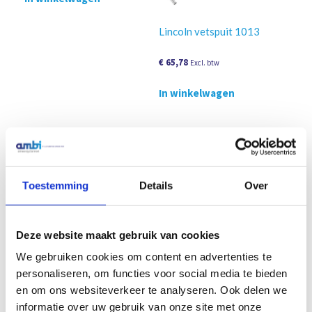
Lincoln vetspuit 1013
€
65,78
Excl. btw
In winkelwagen
Toestemming
Details
Over
Deze website maakt gebruik van cookies
Lube Shuttle vuladapter set
We gebruiken cookies om content en advertenties te
personaliseren, om functies voor social media te bieden
€
20,80
Excl. btw
en om ons websiteverkeer te analyseren. Ook delen we
Lube-Shuttle lege hulsen-
informatie over uw gebruik van onze site met onze
In winkelwagen