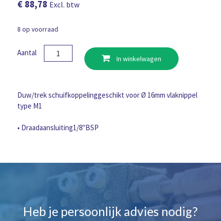
€
88,78
Excl. btw
8 op voorraad
Mondstuk
Aantal
In winkelwagen
duw/trek
voor
Ø
16mm
Duw/trek schuifkoppelinggeschikt voor Ø 16mm vlaknippel
vlaknippel
type M1
1/8"BSP
aantal
• Draadaansluiting1/8″BSP
Heb je persoonlijk advies nodig?