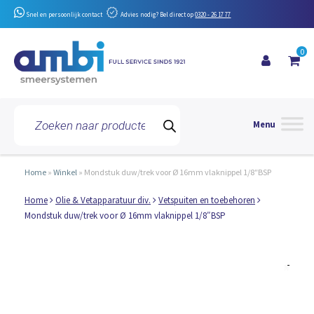
Snel en persoonlijk contact
Advies nodig? Bel direct op
0320 - 26 17 77
0
Toggle 
Producten
zoeken
Home
»
Winkel
»
Mondstuk duw/trek voor Ø 16mm vlaknippel 1/8″BSP
Home
Olie & Vetapparatuur div.
Vetspuiten en toebehoren
Mondstuk duw/trek voor Ø 16mm vlaknippel 1/8″BSP