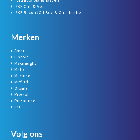
Retracta Slanghaspels
SKF Olie & Vet
SKF RecondOil Box & Oliefiltratie
Merken
Ambi
Lincoln
Macnaught
Mato
Meclube
MPfiltri
Oilsafe
Pressol
Pulsarlube
SKF
Volg ons