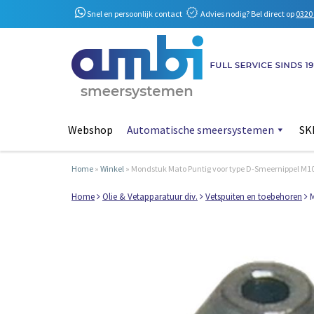
Snel en persoonlijk contact
Advies nodig? Bel direct op
0320 
Webshop
Automatische smeersystemen
SKF
Home
»
Winkel
»
Mondstuk Mato Puntig voor type D-Smeernippel M1
Home
Olie & Vetapparatuur div.
Vetspuiten en toebehoren
M