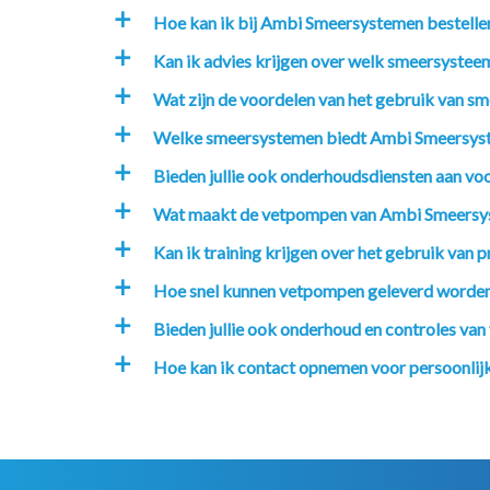
Hoe kan ik bij Ambi Smeersystemen bestelle
a
Kan ik advies krijgen over welk smeersysteem
a
Wat zijn de voordelen van het gebruik van sm
a
Welke smeersystemen biedt Ambi Smeersys
a
Bieden jullie ook onderhoudsdiensten aan v
a
Wat maakt de vetpompen van Ambi Smeersy
a
Kan ik training krijgen over het gebruik va
a
Hoe snel kunnen vetpompen geleverd worde
a
Bieden jullie ook onderhoud en controles va
a
Hoe kan ik contact opnemen voor persoonlijk
a