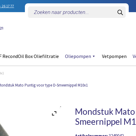
- 26 17 77
Producten
zoeken
 RecondOil Box Oliefiltratie
Oliepompen
Vetpompen
V
0x1
ondstuk Mato Puntig voor type D-Smeernippel M10x1
Mondstuk Mato 
Smeernippel M
Artikelnummer:
3240042