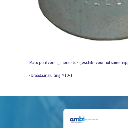
Mato puntvormig mondstuk geschikt voor hol smeernipp
•Draadaansluiting M10x1
H