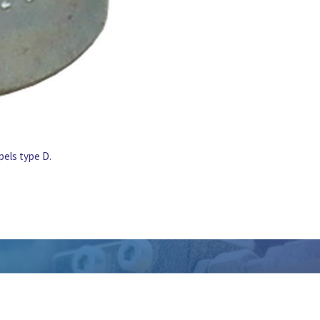
els type D.
eb je persoonlijk advies nodi