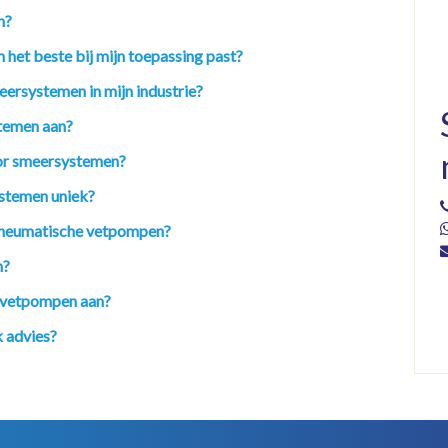
n?
 het beste bij mijn toepassing past?
eersystemen in mijn industrie?
temen aan?
oor smeersystemen?
stemen uniek?
n pneumatische vetpompen?
n?
n vetpompen aan?
 advies?