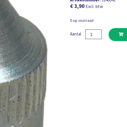
€
3,90
Excl. btw
0 op voorraad
Mondstuk
Aantal
Mato
Puntig
voor
type
D-
Smeernippel
M10x1
aantal