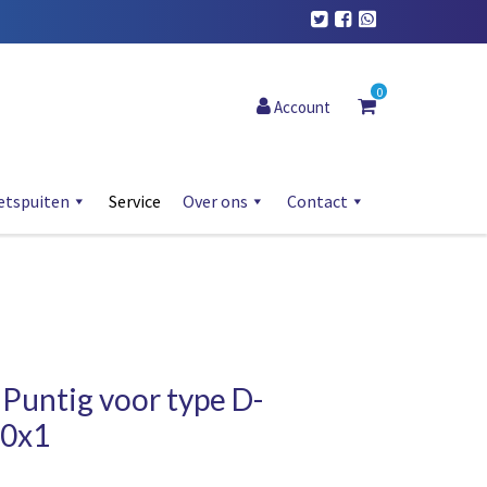
0
Account
etspuiten
Service
Over ons
Contact
Puntig voor type D-
10x1