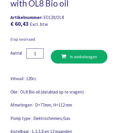
with OL8 Bio oil
Artikelnummer:
EO120/OL8
€
60,43
Excl. btw
0 op voorraad
Pulsarlube
Aantal
In winkelwagen
EO
120ml
filled
with
Inhoud : 120cc
OL8
Bio
Olie : OL8 Bio oil (datablad op te vragen)
oil
aantal
Afmetingen : D=77mm, H=112 mm
Pomp type : Elektrochemies/Gas
Instelbaar : 1,2,3,6 en 12 maanden