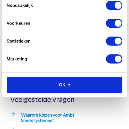
Noodzakelijk
Pulsarlube EO120/OL4
NSF H1 Food grade olie
Voorkeuren
€
52,18
Excl. btw
Pulsarlube EO 240ml filled
with OL5 High temperature
Statistieken
In winkelwagen
oil
€
78,12
Excl. btw
Marketing
In winkelwagen
OK
Veelgestelde vragen
Waarom kiezen voor Ambi
a
Smeersystemen?