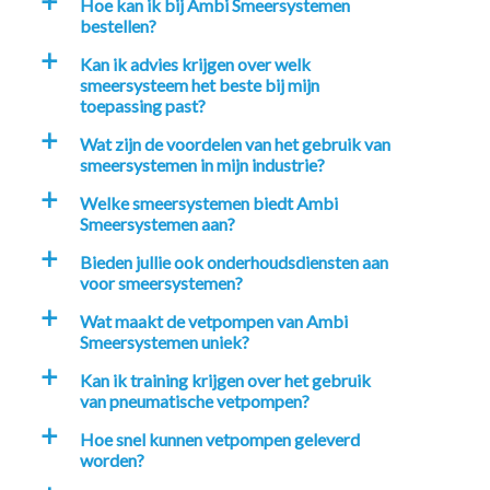
Hoe kan ik bij Ambi Smeersystemen
a
bestellen?
Kan ik advies krijgen over welk
a
smeersysteem het beste bij mijn
toepassing past?
Wat zijn de voordelen van het gebruik van
a
smeersystemen in mijn industrie?
Welke smeersystemen biedt Ambi
a
Smeersystemen aan?
Bieden jullie ook onderhoudsdiensten aan
a
voor smeersystemen?
Wat maakt de vetpompen van Ambi
a
Smeersystemen uniek?
Kan ik training krijgen over het gebruik
a
van pneumatische vetpompen?
Hoe snel kunnen vetpompen geleverd
a
worden?