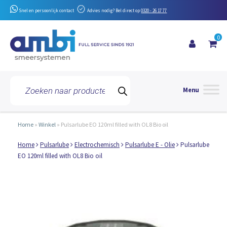
Snel en persoonlijk contact
Advies nodig? Bel direct op
0320 - 26 17 77
0
Toggle 
Producten
zoeken
Home
»
Winkel
»
Pulsarlube EO 120ml filled with OL8 Bio oil
Home
Pulsarlube
Electrochemisch
Pulsarlube E - Olie
Pulsarlube
EO 120ml filled with OL8 Bio oil