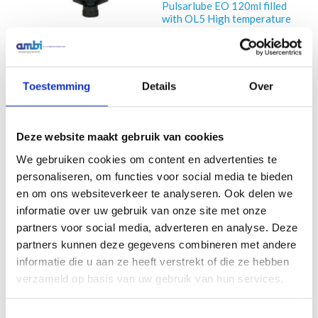
Pulsarlube EO 120ml filled
with OL5 High temperature
oil
€
55,97
Excl. btw
Pulsarlube EO240/OL1
Universele Olie
In winkelwagen
Toestemming
Details
Over
€
66,52
Excl. btw
In winkelwagen
Deze website maakt gebruik van cookies
We gebruiken cookies om content en advertenties te
personaliseren, om functies voor social media te bieden
en om ons websiteverkeer te analyseren. Ook delen we
informatie over uw gebruik van onze site met onze
partners voor social media, adverteren en analyse. Deze
partners kunnen deze gegevens combineren met andere
informatie die u aan ze heeft verstrekt of die ze hebben
verzameld op basis van uw gebruik van hun services.
Toestemmingsselectie