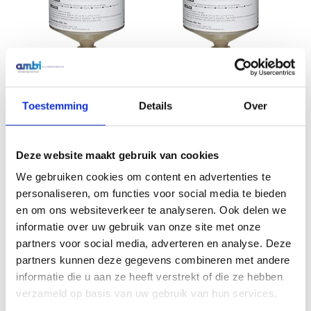
Pulsarlube V 250ml filled
Pulsarlube V 250ml filled
Toestemming
Details
Over
with PL5 High temperature
with PL6 High performance
grease
grease
€
75,43
€
84,44
Excl. btw
Excl. btw
Deze website maakt gebruik van cookies
In winkelwagen
In winkelwagen
We gebruiken cookies om content en advertenties te
personaliseren, om functies voor social media te bieden
en om ons websiteverkeer te analyseren. Ook delen we
informatie over uw gebruik van onze site met onze
partners voor social media, adverteren en analyse. Deze
partners kunnen deze gegevens combineren met andere
informatie die u aan ze heeft verstrekt of die ze hebben
verzameld op basis van uw gebruik van hun services.