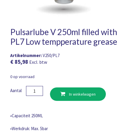
Pulsarlube V 250ml filled with
PL7 Low tempperature grease
Artikelnummer:
V250/PL7
€
85,98
Excl. btw
0 op voorraad
Pulsarlube
Aantal
In winkelwagen
V
250ml
filled
with
•Capaciteit 250ML
PL7
Low
•Werkdruk: Max. 5bar