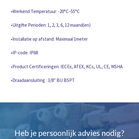
tempperature
grease
•Werkend Temperatuur: -20°C~55°C
aantal
•Uitgifte Perioden: 1, 2, 3, 6, 12 maand(en)
•Installatie op afstand: Maximaal 1meter
•IP-code: IP68
•Product Certificeringen: IECEx, ATEX, KCs, UL, CE, MSHA
•Draadaansluiting : 3/8″ BU BSPT
Heb je persoonlijk advies nodig?