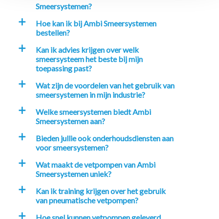
Smeersystemen?
Hoe kan ik bij Ambi Smeersystemen
a
bestellen?
Kan ik advies krijgen over welk
a
smeersysteem het beste bij mijn
toepassing past?
Wat zijn de voordelen van het gebruik van
a
smeersystemen in mijn industrie?
Welke smeersystemen biedt Ambi
a
Smeersystemen aan?
Bieden jullie ook onderhoudsdiensten aan
a
voor smeersystemen?
Wat maakt de vetpompen van Ambi
a
Smeersystemen uniek?
Kan ik training krijgen over het gebruik
a
van pneumatische vetpompen?
Hoe snel kunnen vetpompen geleverd
a