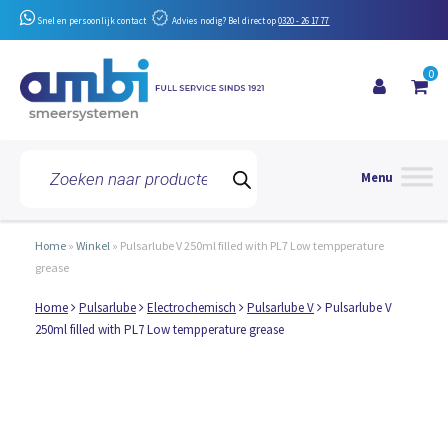
Snel en persoonlijk contact
Advies nodig? Bel direct op
0320 - 26 17 77
0
Toggle 
Producten
zoeken
Home
»
Winkel
»
Pulsarlube V 250ml filled with PL7 Low tempperature
grease
Home
Pulsarlube
Electrochemisch
Pulsarlube V
Pulsarlube V
250ml filled with PL7 Low tempperature grease