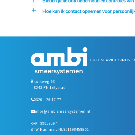
Bieden jullie ook onderhoud en controles va
a
Hoe kan ik contact opnemen voor persoonlijk
a
kolkweg 63
8243 PN Lelystad
0320 - 26 17 77
ambi@ambismeersystemen.nl
KvK: 39053597
BTW Nummer: NL801198458B01