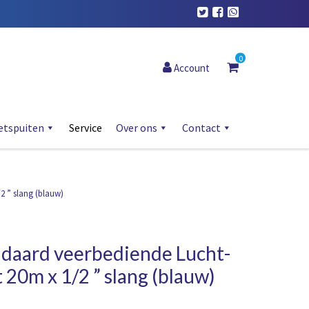
0
Account
etspuiten
Service
Over ons
Contact
2 ” slang (blauw)
ndaard veerbediende Lucht-
20m x 1/2 ” slang (blauw)