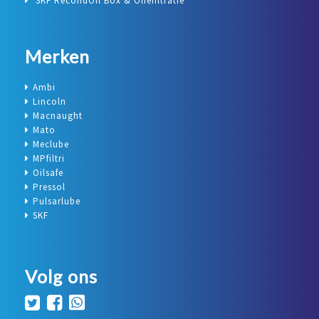
SKF RecondOil Box & Oliefiltratie
Merken
Ambi
Lincoln
Macnaught
Mato
Meclube
MPfiltri
Oilsafe
Pressol
Pulsarlube
SKF
Volg ons