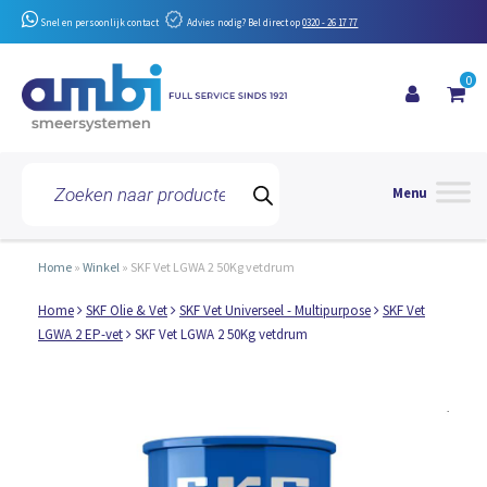
Snel en persoonlijk contact
Advies nodig? Bel direct op
0320 - 26 17 77
0
Toggle 
Producten
zoeken
Home
»
Winkel
»
SKF Vet LGWA 2 50Kg vetdrum
Home
SKF Olie & Vet
SKF Vet Universeel - Multipurpose
SKF Vet
LGWA 2 EP-vet
SKF Vet LGWA 2 50Kg vetdrum