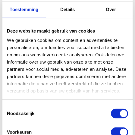
SKF Vet LGWA 2 18Kg
SKF Vet LGWA 2 in 200
Toestemming
Details
Over
vetdrum
Gram Tube
€
505,37
€
15,00
Excl. btw
Excl. btw
Deze website maakt gebruik van cookies
In winkelwagen
In winkelwagen
We gebruiken cookies om content en advertenties te
personaliseren, om functies voor social media te bieden
en om ons websiteverkeer te analyseren. Ook delen we
informatie over uw gebruik van onze site met onze
partners voor social media, adverteren en analyse. Deze
partners kunnen deze gegevens combineren met andere
informatie die u aan ze heeft verstrekt of die ze hebben
verzameld op basis van uw gebruik van hun services.
Toestemmingsselectie
Noodzakelijk
SKF Vet LGWA 2 5Kg
SKF Vet LGWA 2 in 400
vetdrum
Gram vetpatroon
€
172,01
€
20,37
Voorkeuren
Excl. btw
Excl. btw