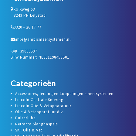
kolkweg 63
8243 PN Lelystad
0320 - 26 17 77
ambi@ambismeersystemen.nl
KvK: 39053597
BTW Nummer: NL801198458B01
Categorieën
Accessoires, leiding en koppelingen smeersystemen
Lincoln Centrale Smering
Lincoln Olie & Vetapparatuur
Olie & Vetapparatuur div.
Pulsarlube
Retracta Slanghaspels
SKF Olie & Vet