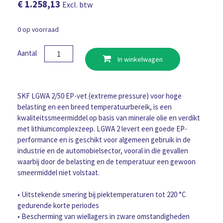
€
1.258,13
Excl. btw
0 op voorraad
SKF
Aantal
In winkelwagen
Vet
LGWA
2
50Kg
SKF LGWA 2/50 EP-vet (extreme pressure) voor hoge
vetdrum
belasting en een breed temperatuurbereik, is een
aantal
kwaliteitssmeermiddel op basis van minerale olie en verdikt
met lithiumcomplexzeep. LGWA 2 levert een goede EP-
performance en is geschikt voor algemeen gebruik in de
industrie en de automobielsector, vooral in die gevallen
waarbij door de belasting en de temperatuur een gewoon
smeermiddel niet volstaat.
• Uitstekende smering bij piektemperaturen tot 220 °C
gedurende korte periodes
• Bescherming van wiellagers in zware omstandigheden