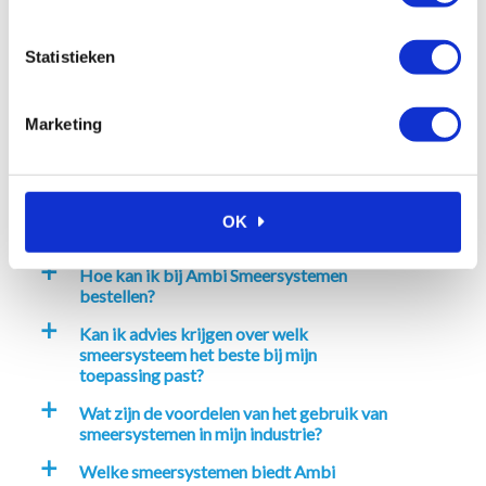
In winkelwagen
In winkelwagen
Statistieken
Marketing
Veelgestelde vragen
Waarom kiezen voor Ambi
a
OK
Smeersystemen?
Hoe kan ik bij Ambi Smeersystemen
a
bestellen?
Kan ik advies krijgen over welk
a
smeersysteem het beste bij mijn
toepassing past?
Wat zijn de voordelen van het gebruik van
a
smeersystemen in mijn industrie?
Welke smeersystemen biedt Ambi
a