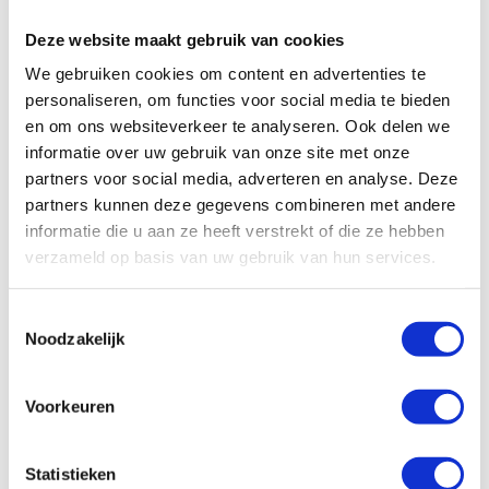
Deze website maakt gebruik van cookies
We gebruiken cookies om content en advertenties te
personaliseren, om functies voor social media te bieden
en om ons websiteverkeer te analyseren. Ook delen we
informatie over uw gebruik van onze site met onze
partners voor social media, adverteren en analyse. Deze
partners kunnen deze gegevens combineren met andere
informatie die u aan ze heeft verstrekt of die ze hebben
verzameld op basis van uw gebruik van hun services.
SKF Vet LGWM 1 18KG
vetdrum
Toestemmingsselectie
€
612,91
Excl. btw
Noodzakelijk
In winkelwagen
Voorkeuren
Statistieken