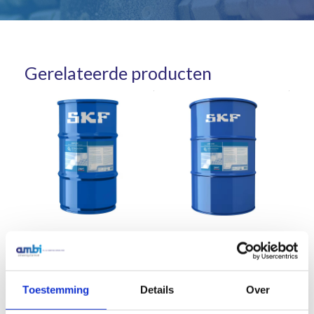
Gerelateerde producten
SKF Vet LGWM 1 50KG
SKF Vet LGWM 1 180KG
vetdrum
vetdrum
€
1.591,49
€
3.376,59
Excl. btw
Excl. btw
Toestemming
Details
Over
In winkelwagen
In winkelwagen