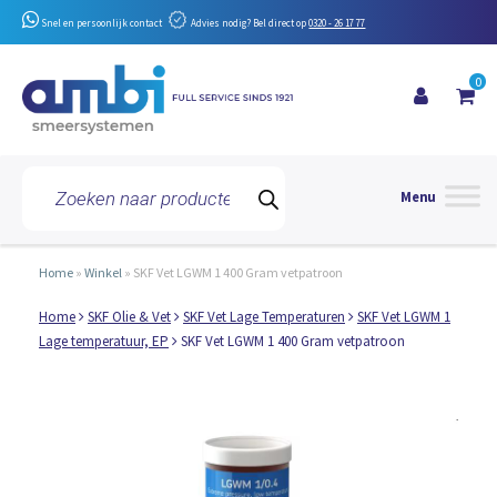
Snel en persoonlijk contact
Advies nodig? Bel direct op
0320 - 26 17 77
0
Toggle 
Producten
zoeken
Home
»
Winkel
»
SKF Vet LGWM 1 400 Gram vetpatroon
Home
SKF Olie & Vet
SKF Vet Lage Temperaturen
SKF Vet LGWM 1
Lage temperatuur, EP
SKF Vet LGWM 1 400 Gram vetpatroon