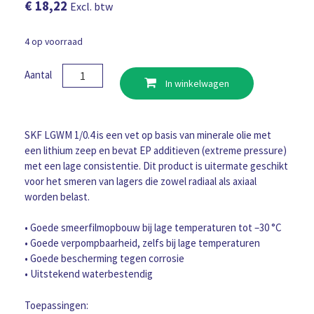
€
18,22
Excl. btw
4 op voorraad
SKF
Aantal
In winkelwagen
Vet
LGWM
1
400
SKF LGWM 1/0.4 is een vet op basis van minerale olie met
Gram
een lithium zeep en bevat EP additieven (extreme pressure)
vetpatroon
met een lage consistentie. Dit product is uitermate geschikt
aantal
voor het smeren van lagers die zowel radiaal als axiaal
worden belast.
• Goede smeerfilmopbouw bij lage temperaturen tot –30 °C
• Goede verpompbaarheid, zelfs bij lage temperaturen
• Goede bescherming tegen corrosie
• Uitstekend waterbestendig
Toepassingen: