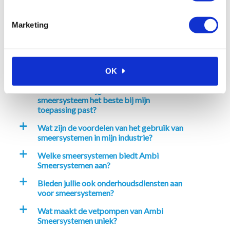
Veelgestelde vragen
Marketing
Waarom kiezen voor Ambi
a
Smeersystemen?
Hoe kan ik bij Ambi Smeersystemen
a
OK
bestellen?
Kan ik advies krijgen over welk
a
smeersysteem het beste bij mijn
toepassing past?
Wat zijn de voordelen van het gebruik van
a
smeersystemen in mijn industrie?
Welke smeersystemen biedt Ambi
a
Smeersystemen aan?
Bieden jullie ook onderhoudsdiensten aan
a
voor smeersystemen?
Wat maakt de vetpompen van Ambi
a
Smeersystemen uniek?