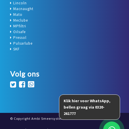
Lincoln
Macnaught
Mato
Meclube
MPfiltri
Oilsafe
Pressol
Pulsarlube
SKF
Volg ons
© Copyright Ambi Smeersystemen 2026